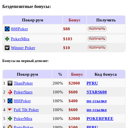
Бездепозитные бонусы:
Покер рум
Бонус
Получить
888Poker
$88
PokerMira
$103
Winner Poker
$10
Бонусы на первый депозит:
Покер рум
%
Бонус
Код бонуса
1
TitanPoker
200%
$2000
PFRU
2
PokerStars
100%
$600
STARS600
3
888Poker
100%
$400
по ссылке
4
Full Tilt Poker
100%
$600
по ссылке
5
PokerMira
100%
$2000
POKERFREE
6
PartyPoker
100%
$500
PFRU