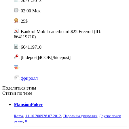
: 20.01.2013
: 02:00 Мск
: 25$
: BankrollMob Leaderboard $25 Freeroll (ID:
664119710)
: 664119710
: [hidepost]4COK[/hidepost]
:
:
фриролл
Поделиться этим
Cтатьи по теме
MansionPoker
,
,
Roma
11.10.2009
26.07.2012
Пароли на фрироллы
,
Другие покер
,
румы
0