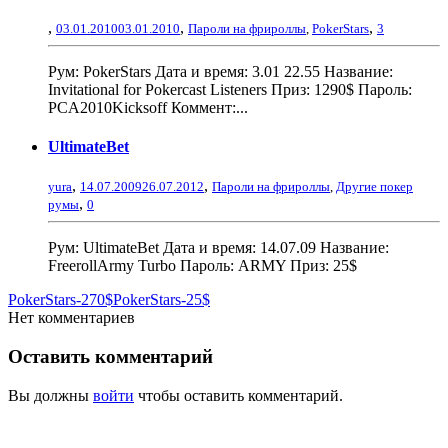
,
,
,
03.01.2010
03.01.2010
Пароли на фрироллы
,
PokerStars
3
Рум: PokerStars Дата и время: 3.01 22.55 Название:
Invitational for Pokercast Listeners Приз: 1290$ Пароль:
PCA2010Kicksoff Коммент:...
UltimateBet
,
,
yura
14.07.2009
26.07.2012
Пароли на фрироллы
,
Другие покер
,
румы
0
Рум: UltimateBet Дата и время: 14.07.09 Название:
FreerollArmy Turbo Пароль: ARMY Приз: 25$
PokerStars-270$
PokerStars-25$
Нет комментариев
Оставить комментарий
Вы должны
войти
чтобы оставить комментарий.