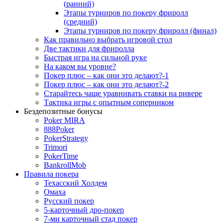
(ранний)
Этапы турниров по покеру фриролл
(средний)
Этапы турниров по покеру фриролл (финал)
Как правильно выбрать игровой стол
Две тактики для фриролла
Быстрая игра на сильной руке
На каком вы уровне?
Покер плюс – как они это делают?-1
Покер плюс – как они это делают?-2
Старайтесь чаще уравнивать ставки на ривере
Тактика игры с опытным соперником
Бездепозитные бонусы
Poker MIRA
888Poker
PokerStrategy
Trimori
PokerTime
BankrollMob
Правила покера
Техасский Холдем
Омаха
Русский покер
5-карточный дро-покер
7-ми карточный стад покер