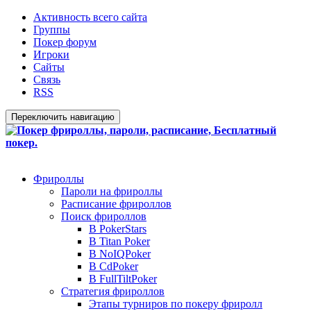
Активность всего сайта
Группы
Покер форум
Игроки
Сайты
Связь
RSS
Переключить навигацию
Фрироллы
Пароли на фрироллы
Расписание фрироллов
Поиск фрироллов
В PokerStars
В Titan Poker
В NoIQPoker
В CdPoker
В FullTiltPoker
Стратегия фрироллов
Этапы турниров по покеру фриролл