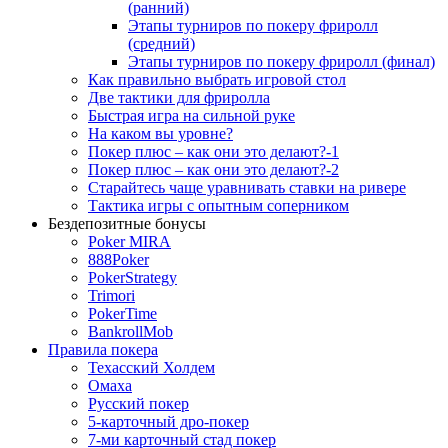
(ранний)
Этапы турниров по покеру фриролл
(средний)
Этапы турниров по покеру фриролл (финал)
Как правильно выбрать игровой стол
Две тактики для фриролла
Быстрая игра на сильной руке
На каком вы уровне?
Покер плюс – как они это делают?-1
Покер плюс – как они это делают?-2
Старайтесь чаще уравнивать ставки на ривере
Тактика игры с опытным соперником
Бездепозитные бонусы
Poker MIRA
888Poker
PokerStrategy
Trimori
PokerTime
BankrollMob
Правила покера
Техасский Холдем
Омаха
Русский покер
5-карточный дро-покер
7-ми карточный стад покер