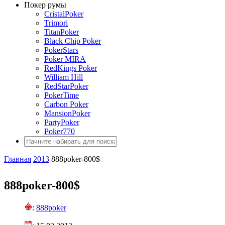
Покер румы
CristalPoker
Trimori
TitanPoker
Black Chip Poker
PokerStars
Poker MIRA
RedKings Poker
William Hill
RedStarPoker
PokerTime
Carbon Poker
MansionPoker
PartyPoker
Poker770
Главная
2013
888poker-800$
888poker-800$
:
888poker