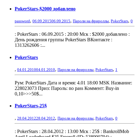
PokerStars-$2000 добавлено
,
,
,
password
06.09.2015
06.09.2015
Пароли на фрироллы
,
PokerStars
0
: PokerStars : 06.09.2015 : 20:00 Мск : $2000 добавлено :
День рождения группы PokerStars ВКонтакте :
1313262606 :...
PokerStars
,
,
,
04.01.2010
04.01.2010
Пароли на фрироллы
,
PokerStars
1
Рум: PokerStars Дата и время: 4.01 18:00 MSK Название:
228023073 Приз: Пароль: no pass Коммент: Buy-in
0,10>>>50$...
PokerStars-25$
,
,
,
28.04.2012
28.04.2012
Пароли на фрироллы
,
PokerStars
0
: PokerStars : 28.04.2012 : 13:00 Мск : 25$ : BankrollMob
April Leaderboard $25 Freeroll (ID: 538990794) :