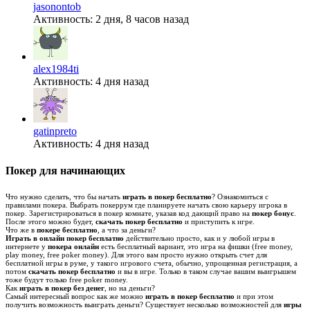
jasonontob
Активность: 2 дня, 8 часов назад
alex1984ti
Активность: 4 дня назад
gatinpreto
Активность: 4 дня назад
Покер для начинающих
Что нужно сделать, что бы начать
играть в покер бесплатно
? Ознакомиться с
правилами покера. Выбрать покеррум где планируете начать свою карьеру игрока в
покер. Зарегистрироваться в покер комнате, указав код дающий право на
покер бонус
.
После этого можно будет,
скачать покер бесплатно
и приступить к игре.
Что же в
покере бесплатно
, а что за деньги?
Играть в онлайн покер бесплатно
действительно просто, как и у любой игры в
интернете у
покера онлайн
есть бесплатный вариант, это игра на фишки (free money,
play money, free poker money). Для этого вам просто нужно открыть счет для
бесплатной игры в руме, у такого игрового счета, обычно, упрощенная регистрация, а
потом
скачать покер бесплатно
и вы в игре. Только в таком случае вашим выигрышем
тоже будут только free poker money.
Как
играть в покер без денег
, но на деньги?
Самый интересный вопрос как же можно
играть в покер бесплатно
и при этом
получить возможность выиграть деньги? Существует несколько возможностей для
игры