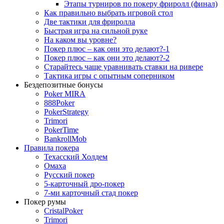
Этапы турниров по покеру фриролл (финал)
Как правильно выбрать игровой стол
Две тактики для фриролла
Быстрая игра на сильной руке
На каком вы уровне?
Покер плюс – как они это делают?-1
Покер плюс – как они это делают?-2
Старайтесь чаще уравнивать ставки на ривере
Тактика игры с опытным соперником
Бездепозитные бонусы
Poker MIRA
888Poker
PokerStrategy
Trimori
PokerTime
BankrollMob
Правила покера
Техасский Холдем
Омаха
Русский покер
5-карточный дро-покер
7-ми карточный стад покер
Покер румы
CristalPoker
Trimori