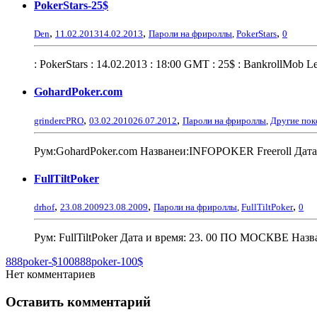
PokerStars-25$
,
,
,
Den
11.02.2013
14.02.2013
Пароли на фрироллы
,
PokerStars
0
: PokerStars : 14.02.2013 : 18:00 GMT : 25$ : BankrollMob Le
GohardPoker.com
,
,
grindercPRO
03.02.2010
26.07.2012
Пароли на фрироллы
,
Другие пок
Рум:GohardPoker.com Названеи:INFOPOKER Freeroll Дата:
FullTiltPoker
,
,
,
drhof
23.08.2009
23.08.2009
Пароли на фрироллы
,
FullTiltPoker
0
Рум: FullTiltPoker Дата и время: 23. 00 ПО МОСКВЕ Назв
888poker-$100
888poker-100$
Нет комментариев
Оставить комментарий