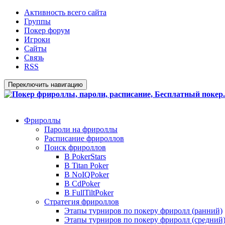
Активность всего сайта
Группы
Покер форум
Игроки
Сайты
Связь
RSS
Переключить навигацию
Фрироллы
Пароли на фрироллы
Расписание фрироллов
Поиск фрироллов
В PokerStars
В Titan Poker
В NoIQPoker
В CdPoker
В FullTiltPoker
Стратегия фрироллов
Этапы турниров по покеру фриролл (ранний)
Этапы турниров по покеру фриролл (средний