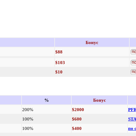
Бонус
$88
$103
$10
%
Бонус
200%
$2000
PF
100%
$600
ST
100%
$400
по 