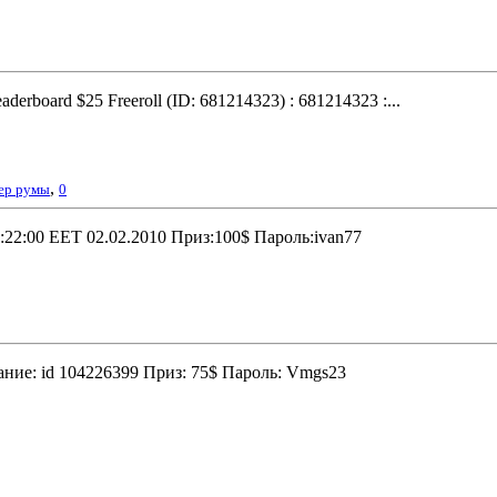
aderboard $25 Freeroll (ID: 681214323) : 681214323 :...
,
ер румы
0
22:00 EET 02.02.2010 Приз:100$ Пароль:ivan77
ание: id 104226399 Приз: 75$ Пароль: Vmgs23