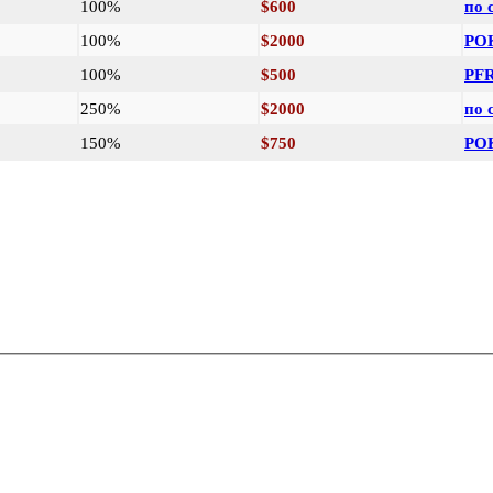
100%
$600
по 
100%
$2000
PO
100%
$500
PF
250%
$2000
по 
150%
$750
PO