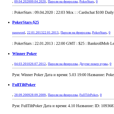
,
,
,
09.04.2020
09.04.2020
Пароли на фрироллы
,
PokerStars
0
: PokerStars : 09.04.2020 : 22:03 Мск : : Cardschat $100 Daily
PokerStars-$25
,
,
,
password
22.01.2013
22.01.2013
Пароли на фрироллы
,
PokerStars
0
: PokerStars : 22.01.2013 : 22:00 GMT : $25 : BankrollMob Lea
Winner Poker
,
,
,
04.03.2010
26.07.2012
Пароли на фрироллы
,
Другие покер румы
0
Рум: Winner Poker Дата и время: 5.03 19:00 Название: Po
FullTiltPoker
,
,
,
28.09.2009
28.09.2009
Пароли на фрироллы
,
FullTiltPoker
0
Рум: FullTiltPoker Дата и время: 4.10 Название: ID: 10936