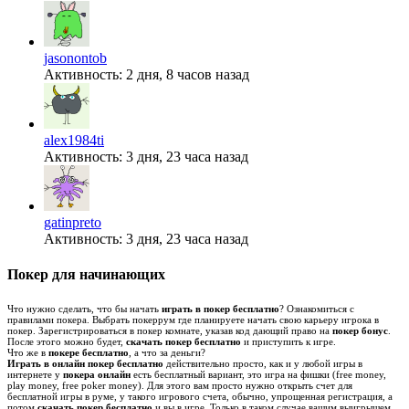
jasonontob
Активность: 2 дня, 8 часов назад
alex1984ti
Активность: 3 дня, 23 часа назад
gatinpreto
Активность: 3 дня, 23 часа назад
Покер для начинающих
Что нужно сделать, что бы начать
играть в покер бесплатно
? Ознакомиться с
правилами покера. Выбрать покеррум где планируете начать свою карьеру игрока в
покер. Зарегистрироваться в покер комнате, указав код дающий право на
покер бонус
.
После этого можно будет,
скачать покер бесплатно
и приступить к игре.
Что же в
покере бесплатно
, а что за деньги?
Играть в онлайн покер бесплатно
действительно просто, как и у любой игры в
интернете у
покера онлайн
есть бесплатный вариант, это игра на фишки (free money,
play money, free poker money). Для этого вам просто нужно открыть счет для
бесплатной игры в руме, у такого игрового счета, обычно, упрощенная регистрация, а
потом
скачать покер бесплатно
и вы в игре. Только в таком случае вашим выигрышем