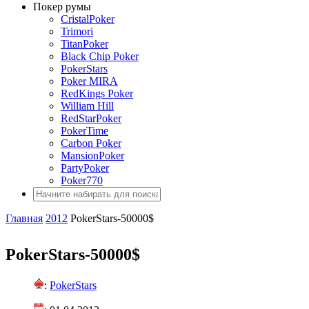
Покер румы
CristalPoker
Trimori
TitanPoker
Black Chip Poker
PokerStars
Poker MIRA
RedKings Poker
William Hill
RedStarPoker
PokerTime
Carbon Poker
MansionPoker
PartyPoker
Poker770
Главная
2012
PokerStars-50000$
PokerStars-50000$
:
PokerStars