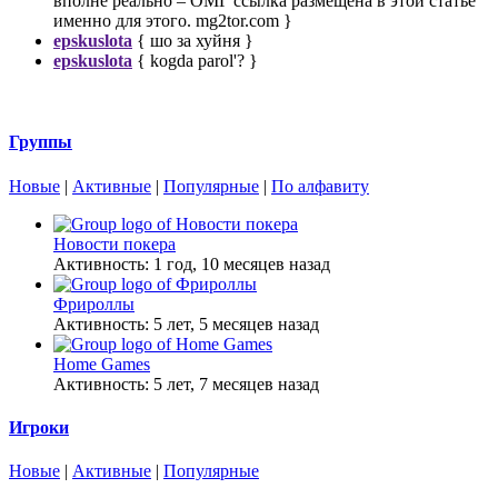
вполне реально – ОМГ ссылка размещена в этой статье
именно для этого. mg2tor.com }
epskuslota
{ шо за хуйня }
epskuslota
{ kogda parol'? }
Группы
Новые
|
Активные
|
Популярные
|
По алфавиту
Новости покера
Активность: 1 год, 10 месяцев назад
Фрироллы
Активность: 5 лет, 5 месяцев назад
Home Games
Активность: 5 лет, 7 месяцев назад
Игроки
Новые
|
Активные
|
Популярные