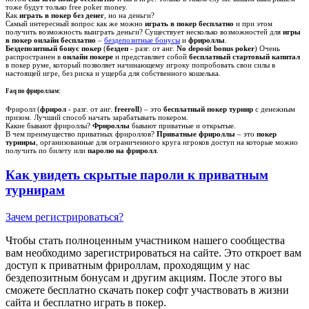
тоже будут только free poker money.
Как
играть в покер без денег
, но на деньги?
Самый интересный вопрос как же можно
играть в покер бесплатно
и при этом
получить возможность выиграть деньги? Существует несколько возможностей для
игры
в покер онлайн бесплатно
–
бездепозитные бонусы
и
фрироллы
.
Бездепозитный бонус покер
(
бездеп
- разг. от анг.
No deposit bonus poker
) Очень
распространен в
онлайн покере
и представляет собой
бесплатный стартовый капитал
в покер руме, который позволяет начинающему игроку попробовать свои силы в
настоящей игре, без риска и ущерба для собственного кошелька.
Faq по фрироллам:
Фриролл (
фрирол
- разг. от анг.
freeroll
) – это
бесплатный покер турнир
с денежным
призом. Лучший способ начать зарабатывать покером.
Какие бывают фрироллы?
Фрироллы
бывают приватные и открытые.
В чем преимущество приватных фрироллов?
Приватные фрироллы
– это
покер
турниры
, организованные для ограниченного круга игроков доступ на которые можно
получить по билету или
паролю на фриролл
.
Как увидеть скрытые пароли к приватным
турнирам
Зачем регистрироваться?
Чтобы стать полноценным участником нашего сообщества
вам необходимо зарегистрироваться на сайте. Это откроет вам
доступ к приватным фрироллам, проходящим у нас
бездепозитным бонусам и другим акциям. После этого вы
сможете бесплатно скачать покер софт участвовать в жизни
сайта и бесплатно играть в покер.