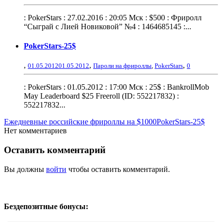
: PokerStars : 27.02.2016 : 20:05 Мск : $500 : Фриролл
“Сыграй с Лией Новиковой” №4 : 1464685145 :...
PokerStars-25$
,
,
,
01.05.2012
01.05.2012
Пароли на фрироллы
,
PokerStars
0
: PokerStars : 01.05.2012 : 17:00 Мск : 25$ : BankrollMob
May Leaderboard $25 Freeroll (ID: 552217832) :
552217832...
Ежедневные российские фрироллы на $1000
PokerStars-25$
Нет комментариев
Оставить комментарий
Вы должны
войти
чтобы оставить комментарий.
Бездепозитные бонусы: