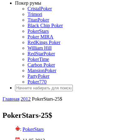
Покер румы
CristalPoker
Trimori
TitanPoker
Black Chip Poker
PokerStars
Poker MIRA
RedKings Poker
William Hill
RedStarPoker
PokerTime
Carbon Poker
MansionPoker
PartyPoker
Poker770
Главная
2012
PokerStars-25$
PokerStars-25$
:
PokerStars