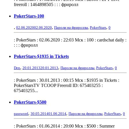
freeroll : 1464898505 : : : фриролл
PokerStars-100
,
,
,
02.06.2020
02.06.2020
Пароли на фрироллы
,
PokerStars
0
: PokerStars : 02.06.2020 : 22:03 Мск : 100 : cardschat daily :
: : : фриролл
PokerStars-$1935 in Tickets
,
,
,
Den
20.01.2013
20.01.2013
Пароли на фрироллы
,
PokerStars
0
: PokerStars : 30.01.2013 : 00:15 Мск : $1935 in Tickets :
PokerStarsTV TCOOP Freeroll ID: 675403255 :
675403255...
PokerStars-$500
,
,
,
password
30.05.2014
01.06.2014
Пароли на фрироллы
,
PokerStars
0
: PokerStars : 01.06.2014 : 20:00 Мск : $500 : Summer