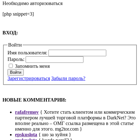
Необходимо авторизоваться
[php snippet=3]
ВХОД:
Войти
Имя пользователя:
Пароль:
Запомнить меня
Войти
Зарегистрироваться
Забыли пароль?
НОВЫЕ КОММЕНТАРИИ:
rafafremov
{ Хотите стать клиентом или коммерческим
партнером лучшей торговой платформы в DarkNet? Это
вполне реально – ОМГ ссылка размещена в этой статье
именно для этого. mg2tor.com }
epskuslota
{ шо за хуйня }