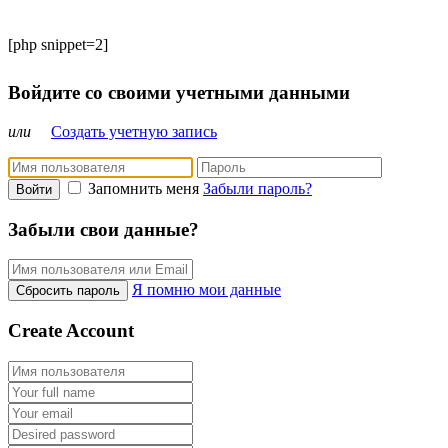
[php snippet=2]
Войдите со своими учетными данными
или
Создать учетную запись
Запомнить меня
Забыли пароль?
Войти
Забыли свои данные?
Я помню мои данные
Сбросить пароль
Create Account