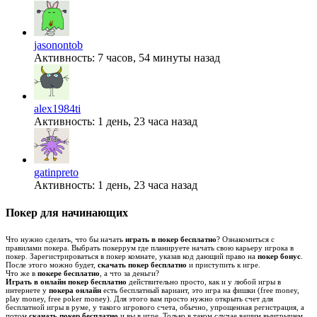
jasonontob
Активность: 7 часов, 54 минуты назад
alex1984ti
Активность: 1 день, 23 часа назад
gatinpreto
Активность: 1 день, 23 часа назад
Покер для начинающих
Что нужно сделать, что бы начать
играть в покер бесплатно
? Ознакомиться с
правилами покера. Выбрать покеррум где планируете начать свою карьеру игрока в
покер. Зарегистрироваться в покер комнате, указав код дающий право на
покер бонус
.
После этого можно будет,
скачать покер бесплатно
и приступить к игре.
Что же в
покере бесплатно
, а что за деньги?
Играть в онлайн покер бесплатно
действительно просто, как и у любой игры в
интернете у
покера онлайн
есть бесплатный вариант, это игра на фишки (free money,
play money, free poker money). Для этого вам просто нужно открыть счет для
бесплатной игры в руме, у такого игрового счета, обычно, упрощенная регистрация, а
потом
скачать покер бесплатно
и вы в игре. Только в таком случае вашим выигрышем