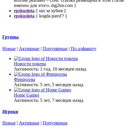
вполне реально – ОМГ ссылка размещена в этой статье
именно для этого. mg2tor.com }
epskuslota
{ шо за хуйня }
epskuslota
{ kogda parol'? }
Группы
Новые
|
Активные
|
Популярные
|
По алфавиту
Новости покера
Активность: 1 год, 10 месяцев назад
Фрироллы
Активность: 5 лет, 5 месяцев назад
Home Games
Активность: 5 лет, 7 месяцев назад
Игроки
Новые
|
Активные
|
Популярные