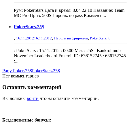
Рум: PokerStars Дата и время: 8.04 22.10 Название: Team
MC Pro Приз: 500$ Пароль: no pass Коммент:...
PokerStars-25$
,
,
,
16.11.2012
16.11.2012
Пароли на фрироллы
,
PokerStars
0
: PokerStars : 15.11.2012 : 00:00 Мск : 25$ : Bankrollmob
November Leaderboard Freeroll ID: 636152745 : 636152745
:...
Party Poker-25$
PokerStars-25$
Нет комментариев
Оставить комментарий
Вы должны
войти
чтобы оставить комментарий.
Бездепозитные бонусы: