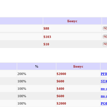
Бонус
$88
$103
$10
%
Бонус
200%
$2000
PF
100%
$600
ST
100%
$400
по 
100%
$600
по 
100%
$2000
PO