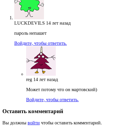
LUCKDEVILS
14 лет назад
пароль непашет
Войдите, чтобы ответить.
reg
14 лет назад
Может потому что он мартовский)
Войдите, чтобы ответить.
Оставить комментарий
Вы должны
войти
чтобы оставить комментарий.