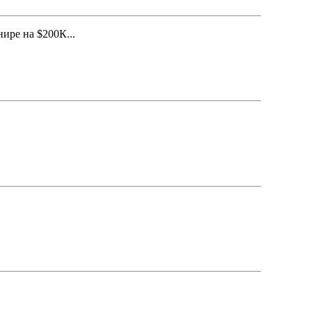
нире на $200К...