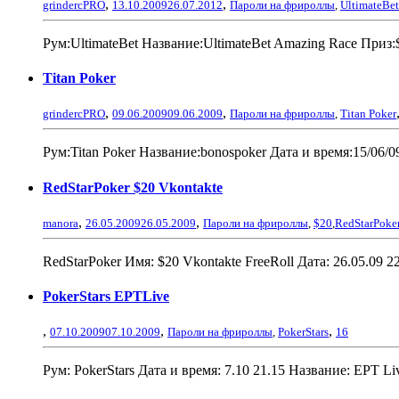
,
,
grindercPRO
13.10.2009
26.07.2012
Пароли на фрироллы
,
UltimateBet
Рум:UltimateBet Название:UltimateBet Amazing Race Приз:
Titan Poker
,
,
grindercPRO
09.06.2009
09.06.2009
Пароли на фрироллы
,
Titan Poker
Рум:Titan Poker Название:bonospoker Дата и время:15/06/
RedStarPoker $20 Vkontakte
,
,
manora
26.05.2009
26.05.2009
Пароли на фрироллы
,
$20
,
RedStarPoke
RedStarPoker Имя: $20 Vkontakte FreeRoll Дата: 26.05.09 2
PokerStars EPTLive
,
,
,
07.10.2009
07.10.2009
Пароли на фрироллы
,
PokerStars
16
Рум: PokerStars Дата и время: 7.10 21.15 Название: EPT Liv