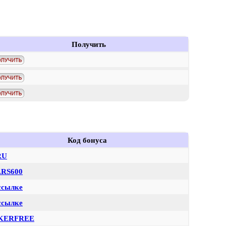
Получить
Код бонуса
RU
ARS600
ссылке
ссылке
KERFREE