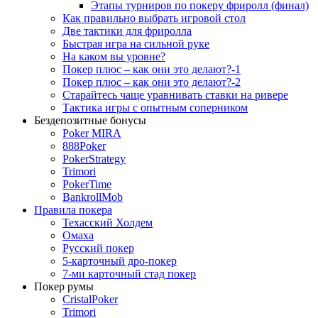
Этапы турниров по покеру фриролл (финал)
Как правильно выбрать игровой стол
Две тактики для фриролла
Быстрая игра на сильной руке
На каком вы уровне?
Покер плюс – как они это делают?-1
Покер плюс – как они это делают?-2
Старайтесь чаще уравнивать ставки на ривере
Тактика игры с опытным соперником
Бездепозитные бонусы
Poker MIRA
888Poker
PokerStrategy
Trimori
PokerTime
BankrollMob
Правила покера
Техасский Холдем
Омаха
Русский покер
5-карточный дро-покер
7-ми карточный стад покер
Покер румы
CristalPoker
Trimori