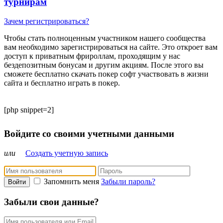
турнирам
Зачем регистрироваться?
Чтобы стать полноценным участником нашего сообщества
вам необходимо зарегистрироваться на сайте. Это откроет вам
доступ к приватным фрироллам, проходящим у нас
бездепозитным бонусам и другим акциям. После этого вы
сможете бесплатно скачать покер софт участвовать в жизни
сайта и бесплатно играть в покер.
[php snippet=2]
Войдите со своими учетными данными
или
Создать учетную запись
Запомнить меня
Забыли пароль?
Войти
Забыли свои данные?