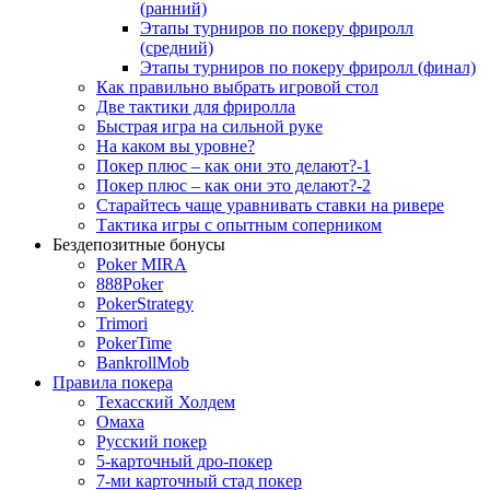
(ранний)
Этапы турниров по покеру фриролл
(средний)
Этапы турниров по покеру фриролл (финал)
Как правильно выбрать игровой стол
Две тактики для фриролла
Быстрая игра на сильной руке
На каком вы уровне?
Покер плюс – как они это делают?-1
Покер плюс – как они это делают?-2
Старайтесь чаще уравнивать ставки на ривере
Тактика игры с опытным соперником
Бездепозитные бонусы
Poker MIRA
888Poker
PokerStrategy
Trimori
PokerTime
BankrollMob
Правила покера
Техасский Холдем
Омаха
Русский покер
5-карточный дро-покер
7-ми карточный стад покер