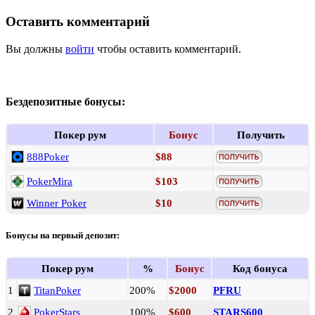
Оставить комментарий
Вы должны
войти
чтобы оставить комментарий.
Бездепозитные бонусы:
Покер рум
Бонус
Получить
888Poker
$88
PokerMira
$103
Winner Poker
$10
Бонусы на первый депозит:
Покер рум
%
Бонус
Код бонуса
1
TitanPoker
200%
$2000
PFRU
2
PokerStars
100%
$600
STARS600