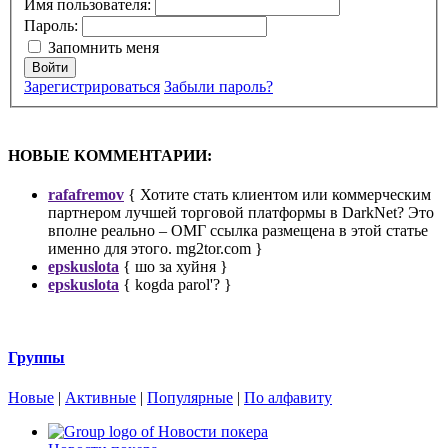
Имя пользователя:
Пароль:
Запомнить меня
Войти
Зарегистрироваться
Забыли пароль?
НОВЫЕ КОММЕНТАРИИ:
rafafremov
{ Хотите стать клиентом или коммерческим
партнером лучшей торговой платформы в DarkNet? Это
вполне реально – ОМГ ссылка размещена в этой статье
именно для этого. mg2tor.com }
epskuslota
{ шо за хуйня }
epskuslota
{ kogda parol'? }
Группы
Новые
|
Активные
|
Популярные
|
По алфавиту