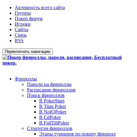
Активность всего сайта
Группы
Покер форум
Игроки
Сайты
Связь
RSS
Переключить навигацию
Фрироллы
Пароли на фрироллы
Расписание фрироллов
Поиск фрироллов
В PokerStars
В Titan Poker
В NoIQPoker
В CdPoker
В FullTiltPoker
Стратегия фрироллов
Этапы турниров по покеру фриролл