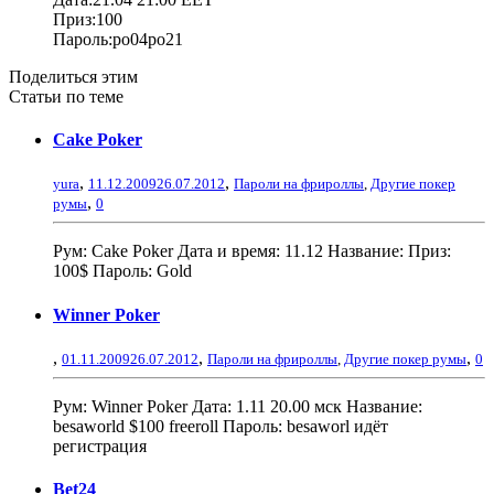
Приз:100
Пароль:po04po21
Поделиться этим
Cтатьи по теме
Cake Poker
,
,
yura
11.12.2009
26.07.2012
Пароли на фрироллы
,
Другие покер
,
румы
0
Рум: Cake Poker Дата и время: 11.12 Название: Приз:
100$ Пароль: Gold
Winner Poker
,
,
,
01.11.2009
26.07.2012
Пароли на фрироллы
,
Другие покер румы
0
Рум: Winner Poker Дата: 1.11 20.00 мск Название:
besaworld $100 freeroll Пароль: besaworl идёт
регистрация
Bet24