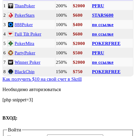
1
TitanPoker
200%
$2000
PFRU
2
PokerStars
100%
$600
STARS600
3
888Poker
100%
$400
по ссылке
4
Full Tilt Poker
100%
$600
по ссылке
5
PokerMira
100%
$2000
POKERFREE
6
PartyPoker
100%
$500
PFRU
7
Winner Poker
250%
$2000
по ссылке
8
BlackChip
150%
$750
POKERFREE
Как получить $10 на свой счет в Skrill
Необходимо авторизоваться
[php snippet=3]
ВХОД:
Войти