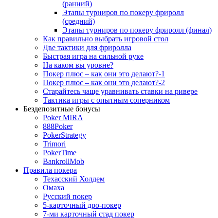
(ранний)
Этапы турниров по покеру фриролл
(средний)
Этапы турниров по покеру фриролл (финал)
Как правильно выбрать игровой стол
Две тактики для фриролла
Быстрая игра на сильной руке
На каком вы уровне?
Покер плюс – как они это делают?-1
Покер плюс – как они это делают?-2
Старайтесь чаще уравнивать ставки на ривере
Тактика игры с опытным соперником
Бездепозитные бонусы
Poker MIRA
888Poker
PokerStrategy
Trimori
PokerTime
BankrollMob
Правила покера
Техасский Холдем
Омаха
Русский покер
5-карточный дро-покер
7-ми карточный стад покер