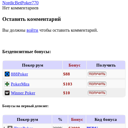
NordicBet
Poker770
Нет комментариев
Оставить комментарий
Вы должны
войти
чтобы оставить комментарий.
Бездепозитные бонусы:
Покер рум
Бонус
Получить
888Poker
$88
PokerMira
$103
Winner Poker
$10
Бонусы на первый депозит:
Покер рум
%
Бонус
Код бонуса