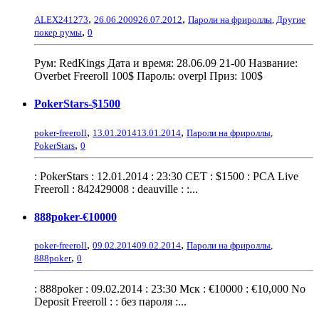
,
,
ALEX241273
26.06.2009
26.07.2012
Пароли на фрироллы
,
Другие
,
покер румы
0
Рум: RedKings Дата и время: 28.06.09 21-00 Название:
Overbet Freeroll 100$ Пароль: overpl Приз: 100$
PokerStars-$1500
,
,
poker-freeroll
13.01.2014
13.01.2014
Пароли на фрироллы
,
,
PokerStars
0
: PokerStars : 12.01.2014 : 23:30 CET : $1500 : PCA Live
Freeroll : 842429008 : deauville : :...
888poker-€10000
,
,
poker-freeroll
09.02.2014
09.02.2014
Пароли на фрироллы
,
,
888poker
0
: 888poker : 09.02.2014 : 23:30 Мск : €10000 : €10,000 No
Deposit Freeroll : : без пароля :...