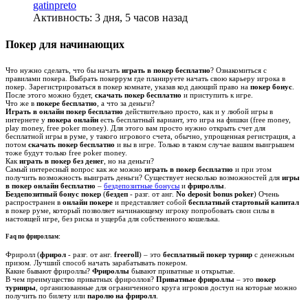
gatinpreto
Активность: 3 дня, 5 часов назад
Покер для начинающих
Что нужно сделать, что бы начать
играть в покер бесплатно
? Ознакомиться с
правилами покера. Выбрать покеррум где планируете начать свою карьеру игрока в
покер. Зарегистрироваться в покер комнате, указав код дающий право на
покер бонус
.
После этого можно будет,
скачать покер бесплатно
и приступить к игре.
Что же в
покере бесплатно
, а что за деньги?
Играть в онлайн покер бесплатно
действительно просто, как и у любой игры в
интернете у
покера онлайн
есть бесплатный вариант, это игра на фишки (free money,
play money, free poker money). Для этого вам просто нужно открыть счет для
бесплатной игры в руме, у такого игрового счета, обычно, упрощенная регистрация, а
потом
скачать покер бесплатно
и вы в игре. Только в таком случае вашим выигрышем
тоже будут только free poker money.
Как
играть в покер без денег
, но на деньги?
Самый интересный вопрос как же можно
играть в покер бесплатно
и при этом
получить возможность выиграть деньги? Существует несколько возможностей для
игры
в покер онлайн бесплатно
–
бездепозитные бонусы
и
фрироллы
.
Бездепозитный бонус покер
(
бездеп
- разг. от анг.
No deposit bonus poker
) Очень
распространен в
онлайн покере
и представляет собой
бесплатный стартовый капитал
в покер руме, который позволяет начинающему игроку попробовать свои силы в
настоящей игре, без риска и ущерба для собственного кошелька.
Faq по фрироллам:
Фриролл (
фрирол
- разг. от анг.
freeroll
) – это
бесплатный покер турнир
с денежным
призом. Лучший способ начать зарабатывать покером.
Какие бывают фрироллы?
Фрироллы
бывают приватные и открытые.
В чем преимущество приватных фрироллов?
Приватные фрироллы
– это
покер
турниры
, организованные для ограниченного круга игроков доступ на которые можно
получить по билету или
паролю на фриролл
.