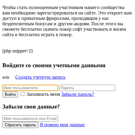
Чтобы стать полноценным участником нашего сообщества
вам необходимо зарегистрироваться на сайте. Это откроет вам
доступ к приватным фрироллам, проходящим у нас
бездепозитным бонусам и другим акциям. После этого вы
сможете бесплатно скачать покер софт участвовать в жизни
сайта и бесплатно играть в покер.
[php snippet=2]
Войдите со своими учетными данными
или
Создать учетную запись
Запомнить меня
Забыли пароль?
Войти
Забыли свои данные?
Я помню мои данные
Сбросить пароль