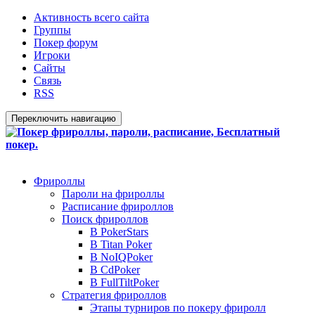
Активность всего сайта
Группы
Покер форум
Игроки
Сайты
Связь
RSS
Переключить навигацию
Фрироллы
Пароли на фрироллы
Расписание фрироллов
Поиск фрироллов
В PokerStars
В Titan Poker
В NoIQPoker
В CdPoker
В FullTiltPoker
Стратегия фрироллов
Этапы турниров по покеру фриролл