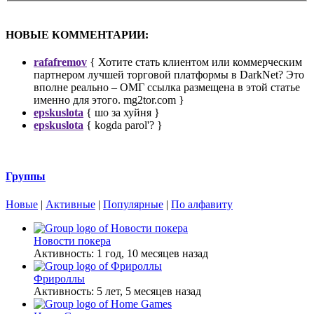
НОВЫЕ КОММЕНТАРИИ:
rafafremov
{ Хотите стать клиентом или коммерческим
партнером лучшей торговой платформы в DarkNet? Это
вполне реально – ОМГ ссылка размещена в этой статье
именно для этого. mg2tor.com }
epskuslota
{ шо за хуйня }
epskuslota
{ kogda parol'? }
Группы
Новые
|
Активные
|
Популярные
|
По алфавиту
Новости покера
Активность: 1 год, 10 месяцев назад
Фрироллы
Активность: 5 лет, 5 месяцев назад