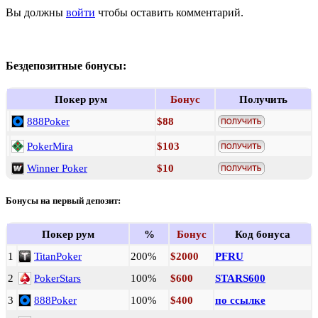
Вы должны
войти
чтобы оставить комментарий.
Бездепозитные бонусы:
Покер рум
Бонус
Получить
888Poker
$88
PokerMira
$103
Winner Poker
$10
Бонусы на первый депозит:
Покер рум
%
Бонус
Код бонуса
1
TitanPoker
200%
$2000
PFRU
2
PokerStars
100%
$600
STARS600
3
888Poker
100%
$400
по ссылке