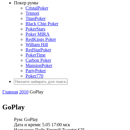
Покер румы
CristalPoker
Trimori
TitanPoker
Black Chip Poker
PokerStars
Poker MIRA
RedKings Poker
William Hill
RedStarPoker
PokerTime
Carbon Poker
MansionPoker
PartyPoker
Poker770
Главная
2010
GoPlay
GoPlay
Рум: GoPlay
Дата и время: 5.05 17:00 мск
Название: Daily Freeroll Tweeter €25