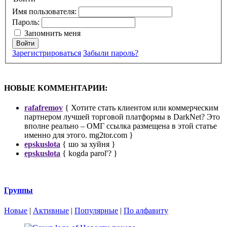
Имя пользователя:
Пароль:
Запомнить меня
Войти
Зарегистрироваться
Забыли пароль?
НОВЫЕ КОММЕНТАРИИ:
rafafremov
{ Хотите стать клиентом или коммерческим
партнером лучшей торговой платформы в DarkNet? Это
вполне реально – ОМГ ссылка размещена в этой статье
именно для этого. mg2tor.com }
epskuslota
{ шо за хуйня }
epskuslota
{ kogda parol'? }
Группы
Новые
|
Активные
|
Популярные
|
По алфавиту