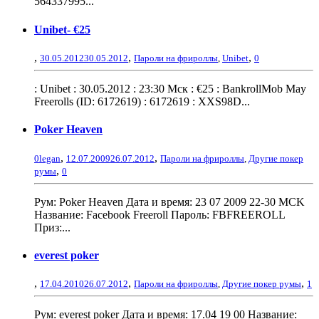
564337995...
Unibet- €25
,
,
,
30.05.2012
30.05.2012
Пароли на фрироллы
,
Unibet
0
: Unibet : 30.05.2012 : 23:30 Мск : €25 : BankrollMob May
Freerolls (ID: 6172619) : 6172619 : XXS98D...
Poker Heaven
,
,
0legan
12.07.2009
26.07.2012
Пароли на фрироллы
,
Другие покер
,
румы
0
Рум: Poker Heaven Дата и время: 23 07 2009 22-30 MCK
Название: Facebook Freeroll Пароль: FBFREEROLL
Приз:...
everest poker
,
,
,
17.04.2010
26.07.2012
Пароли на фрироллы
,
Другие покер румы
1
Рум: everest poker Дата и время: 17.04 19 00 Название: