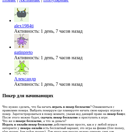
alex1984ti
Активность: 1 день, 7 часов назад
gatinpreto
Активность: 1 день, 7 часов назад
Александр
Активность: 1 день, 7 часов назад
Покер для начинающих
Что нужно сделать, что бы начать
играть в покер бесплатно
? Ознакомиться с
правилами покера. Выбрать покеррум где планируете начать свою карьеру игрока в
покер. Зарегистрироваться в покер комнате, указав код дающий право на
покер бонус
.
После этого можно будет,
скачать покер бесплатно
и приступить к игре.
Что же в
покере бесплатно
, а что за деньги?
Играть в онлайн покер бесплатно
действительно просто, как и у любой игры в
интернете у
покера онлайн
есть бесплатный вариант, это игра на фишки (free money,
play money, free poker money). Для этого вам просто нужно открыть счет для