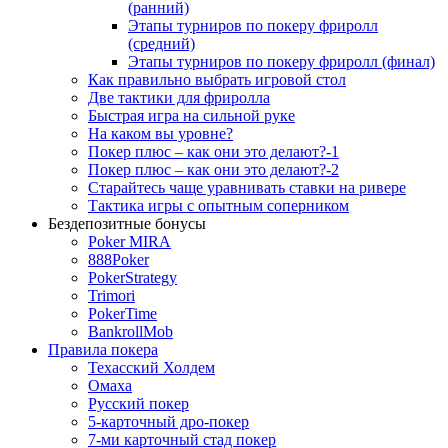
(ранний)
Этапы турниров по покеру фриролл
(средний)
Этапы турниров по покеру фриролл (финал)
Как правильно выбрать игровой стол
Две тактики для фриролла
Быстрая игра на сильной руке
На каком вы уровне?
Покер плюс – как они это делают?-1
Покер плюс – как они это делают?-2
Старайтесь чаще уравнивать ставки на ривере
Тактика игры с опытным соперником
Бездепозитные бонусы
Poker MIRA
888Poker
PokerStrategy
Trimori
PokerTime
BankrollMob
Правила покера
Техасский Холдем
Омаха
Русский покер
5-карточный дро-покер
7-ми карточный стад покер