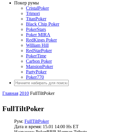
Покер румы
CristalPoker
Trimori
TitanPoker
Black Chip Poker
PokerStars
Poker MIRA
RedKings Poker
William Hill
RedStarPoker
PokerTime
Carbon Poker
MansionPoker
PartyPoker
Poker770
Главная
2010
FullTiltPoker
FullTiltPoker
Рум:
FullTiltPoker
Дата и время: 15.01 14:00 Hs ET
Название: PokerBRB Harman Tribute