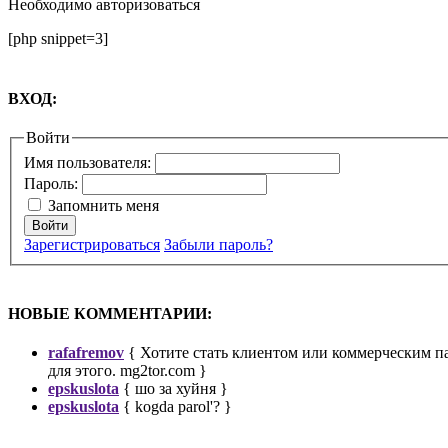
Необходимо авторизоваться
[php snippet=3]
ВХОД:
Войти
Имя пользователя:
Пароль:
Запомнить меня
Войти
Зарегистрироваться
Забыли пароль?
НОВЫЕ КОММЕНТАРИИ:
rafafremov
{ Хотите стать клиентом или коммерческим п
для этого. mg2tor.com }
epskuslota
{ шо за хуйня }
epskuslota
{ kogda parol'? }