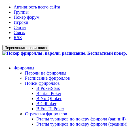
Активность всего сайта
Группы
Покер форум
Игроки
Сайты
Связь
RSS
Переключить навигацию
Фрироллы
Пароли на фрироллы
Расписание фрироллов
Поиск фрироллов
В PokerStars
В Titan Poker
В NoIQPoker
В CdPoker
В FullTiltPoker
Стратегия фрироллов
Этапы турниров по покеру фриролл (ранний)
Этапы турниров по покеру фриролл (средний