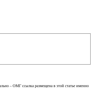
ально – ОМГ ссылка размещена в этой статье именно