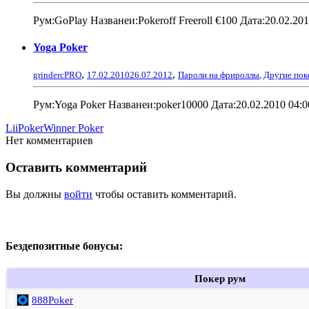
Рум:GoPlay Названеи:Pokeroff Freeroll €100 Дата:20.02.
Yoga Poker
,
,
grindercPRO
17.02.2010
26.07.2012
Пароли на фрироллы
,
Другие пок
Рум:Yoga Poker Названеи:poker10000 Дата:20.02.2010 04
LiiPoker
Winner Poker
Нет комментариев
Оставить комментарий
Вы должны
войти
чтобы оставить комментарий.
Бездепозитные бонусы:
Покер рум
888Poker