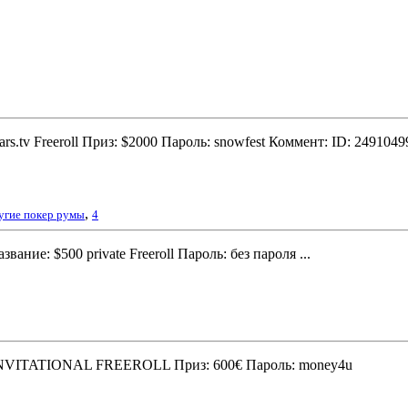
ars.tv Freeroll Приз: $2000 Пароль: snowfest Коммент: ID: 2491049
,
угие покер румы
4
ание: $500 private Freeroll Пароль: без пароля ...
е: INVITATIONAL FREEROLL Приз: 600€ Пароль: money4u