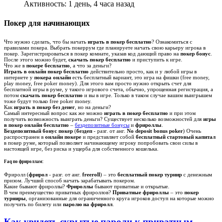
Активность: 1 день, 4 часа назад
Покер для начинающих
Что нужно сделать, что бы начать
играть в покер бесплатно
? Ознакомиться с
правилами покера. Выбрать покеррум где планируете начать свою карьеру игрока в
покер. Зарегистрироваться в покер комнате, указав код дающий право на
покер бонус
.
После этого можно будет,
скачать покер бесплатно
и приступить к игре.
Что же в
покере бесплатно
, а что за деньги?
Играть в онлайн покер бесплатно
действительно просто, как и у любой игры в
интернете у
покера онлайн
есть бесплатный вариант, это игра на фишки (free money,
play money, free poker money). Для этого вам просто нужно открыть счет для
бесплатной игры в руме, у такого игрового счета, обычно, упрощенная регистрация, а
потом
скачать покер бесплатно
и вы в игре. Только в таком случае вашим выигрышем
тоже будут только free poker money.
Как
играть в покер без денег
, но на деньги?
Самый интересный вопрос как же можно
играть в покер бесплатно
и при этом
получить возможность выиграть деньги? Существует несколько возможностей для
игры
в покер онлайн бесплатно
–
бездепозитные бонусы
и
фрироллы
.
Бездепозитный бонус покер
(
бездеп
- разг. от анг.
No deposit bonus poker
) Очень
распространен в
онлайн покере
и представляет собой
бесплатный стартовый капитал
в покер руме, который позволяет начинающему игроку попробовать свои силы в
настоящей игре, без риска и ущерба для собственного кошелька.
Faq по фрироллам:
Фриролл (
фрирол
- разг. от анг.
freeroll
) – это
бесплатный покер турнир
с денежным
призом. Лучший способ начать зарабатывать покером.
Какие бывают фрироллы?
Фрироллы
бывают приватные и открытые.
В чем преимущество приватных фрироллов?
Приватные фрироллы
– это
покер
турниры
, организованные для ограниченного круга игроков доступ на которые можно
получить по билету или
паролю на фриролл
.
Как увидеть скрытые пароли к приватным