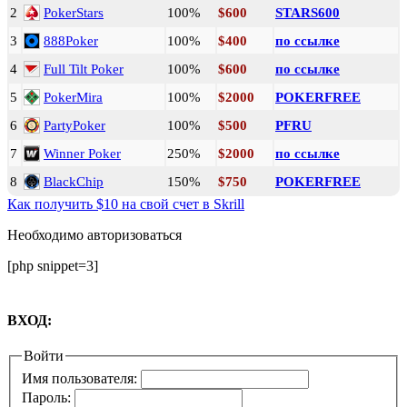
2
PokerStars
100%
$600
STARS600
3
888Poker
100%
$400
по ссылке
4
Full Tilt Poker
100%
$600
по ссылке
5
PokerMira
100%
$2000
POKERFREE
6
PartyPoker
100%
$500
PFRU
7
Winner Poker
250%
$2000
по ссылке
8
BlackChip
150%
$750
POKERFREE
Как получить $10 на свой счет в Skrill
Необходимо авторизоваться
[php snippet=3]
ВХОД:
Войти
Имя пользователя:
Пароль: