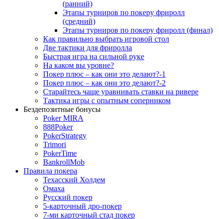
(ранний)
Этапы турниров по покеру фриролл
(средний)
Этапы турниров по покеру фриролл (финал)
Как правильно выбрать игровой стол
Две тактики для фриролла
Быстрая игра на сильной руке
На каком вы уровне?
Покер плюс – как они это делают?-1
Покер плюс – как они это делают?-2
Старайтесь чаще уравнивать ставки на ривере
Тактика игры с опытным соперником
Бездепозитные бонусы
Poker MIRA
888Poker
PokerStrategy
Trimori
PokerTime
BankrollMob
Правила покера
Техасский Холдем
Омаха
Русский покер
5-карточный дро-покер
7-ми карточный стад покер