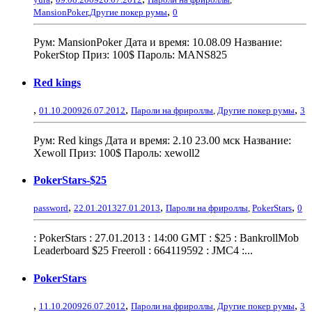
,
MansionPoker
,
Другие покер румы
0
Рум: MansionPoker Дата и время: 10.08.09 Название:
PokerStop Приз: 100$ Пароль: MANS825
Red kings
,
,
,
01.10.2009
26.07.2012
Пароли на фрироллы
,
Другие покер румы
3
Рум: Red kings Дата и время: 2.10 23.00 мск Название:
Xewoll Приз: 100$ Пароль: xewoll2
PokerStars-$25
,
,
,
password
22.01.2013
27.01.2013
Пароли на фрироллы
,
PokerStars
0
: PokerStars : 27.01.2013 : 14:00 GMT : $25 : BankrollMob
Leaderboard $25 Freeroll : 664119592 : JMC4 :...
PokerStars
,
,
,
11.10.2009
26.07.2012
Пароли на фрироллы
,
Другие покер румы
3