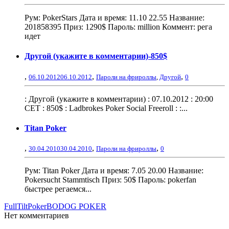
Рум: PokerStars Дата и время: 11.10 22.55 Название:
201858395 Приз: 1290$ Пароль: million Коммент: рега
идет
Другой (укажите в комментарии)-850$
,
,
,
06.10.2012
06.10.2012
Пароли на фрироллы
,
Другой
0
: Другой (укажите в комментарии) : 07.10.2012 : 20:00
CET : 850$ : Ladbrokes Poker Social Freeroll : :...
Titan Poker
,
,
,
30.04.2010
30.04.2010
Пароли на фрироллы
0
Рум: Titan Poker Дата и время: 7.05 20.00 Название:
Pokersucht Stammtisch Приз: 50$ Пароль: pokerfan
быстрее регаемся...
FullTiltPoker
BODOG POKER
Нет комментариев