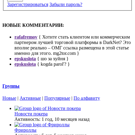
Зарегистрироваться
Забыли пароль?
НОВЫЕ КОММЕНТАРИИ:
rafafremov
{ Хотите стать клиентом или коммерческим
партнером лучшей торговой платформы в DarkNet? Это
вполне реально – ОМГ ссылка размещена в этой статье
именно для этого. mg2tor.com }
epskuslota
{ шо за хуйня }
epskuslota
{ kogda parol'? }
Группы
Новые
|
Активные
|
Популярные
|
По алфавиту
Новости покера
Активность: 1 год, 10 месяцев назад
Фрироллы