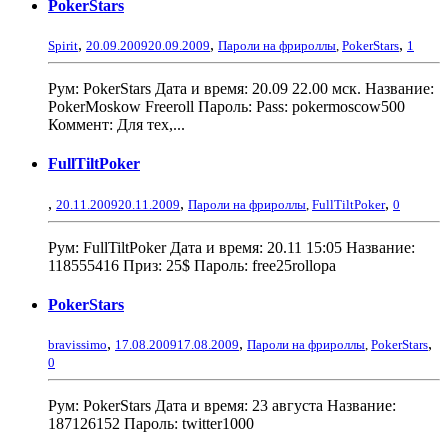
PokerStars
,
,
,
Spirit
20.09.2009
20.09.2009
Пароли на фрироллы
,
PokerStars
1
Рум: PokerStars Дата и время: 20.09 22.00 мск. Название:
PokerMoskow Freeroll Пароль: Pass: pokermoscow500
Коммент: Для тех,...
FullTiltPoker
,
,
,
20.11.2009
20.11.2009
Пароли на фрироллы
,
FullTiltPoker
0
Рум: FullTiltPoker Дата и время: 20.11 15:05 Название:
118555416 Приз: 25$ Пароль: free25rollopa
PokerStars
,
,
,
bravissimo
17.08.2009
17.08.2009
Пароли на фрироллы
,
PokerStars
0
Рум: PokerStars Дата и время: 23 августа Название:
187126152 Пароль: twitter1000