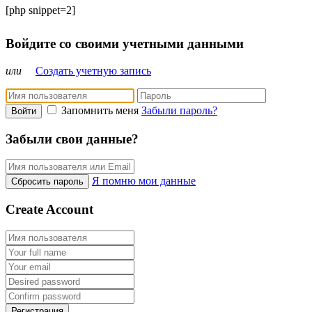
[php snippet=2]
Войдите со своими учетными данными
или
Создать учетную запись
Запомнить меня
Забыли пароль?
Войти
Забыли свои данные?
Я помню мои данные
Сбросить пароль
Create Account
Регистрация