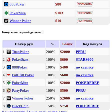
888Poker
$88
PokerMira
$103
Winner Poker
$10
Бонусы на первый депозит:
Покер рум
%
Бонус
Код бонуса
1
TitanPoker
200%
$2000
PFRU
2
PokerStars
100%
$600
STARS600
3
888Poker
100%
$400
по ссылке
4
Full Tilt Poker
100%
$600
по ссылке
5
PokerMira
100%
$2000
POKERFREE
6
PartyPoker
100%
$500
PFRU
7
Winner Poker
250%
$2000
по ссылке
8
BlackChip
150%
$750
POKERFREE