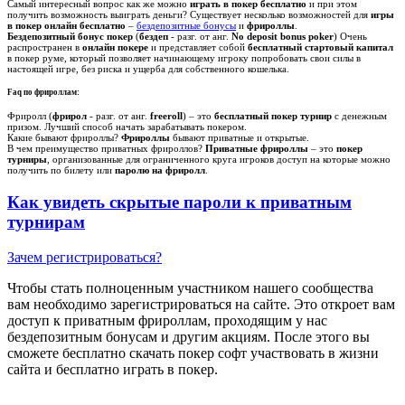
Самый интересный вопрос как же можно
играть в покер бесплатно
и при этом
получить возможность выиграть деньги? Существует несколько возможностей для
игры
в покер онлайн бесплатно
–
бездепозитные бонусы
и
фрироллы
.
Бездепозитный бонус покер
(
бездеп
- разг. от анг.
No deposit bonus poker
) Очень
распространен в
онлайн покере
и представляет собой
бесплатный стартовый капитал
в покер руме, который позволяет начинающему игроку попробовать свои силы в
настоящей игре, без риска и ущерба для собственного кошелька.
Faq по фрироллам:
Фриролл (
фрирол
- разг. от анг.
freeroll
) – это
бесплатный покер турнир
с денежным
призом. Лучший способ начать зарабатывать покером.
Какие бывают фрироллы?
Фрироллы
бывают приватные и открытые.
В чем преимущество приватных фрироллов?
Приватные фрироллы
– это
покер
турниры
, организованные для ограниченного круга игроков доступ на которые можно
получить по билету или
паролю на фриролл
.
Как увидеть скрытые пароли к приватным
турнирам
Зачем регистрироваться?
Чтобы стать полноценным участником нашего сообщества
вам необходимо зарегистрироваться на сайте. Это откроет вам
доступ к приватным фрироллам, проходящим у нас
бездепозитным бонусам и другим акциям. После этого вы
сможете бесплатно скачать покер софт участвовать в жизни
сайта и бесплатно играть в покер.