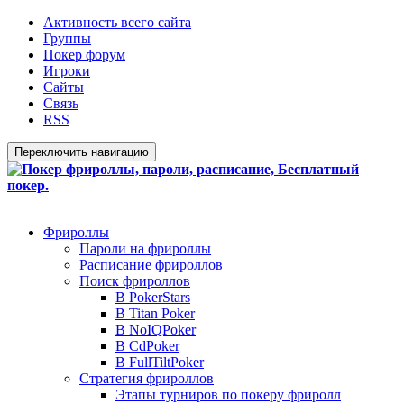
Активность всего сайта
Группы
Покер форум
Игроки
Сайты
Связь
RSS
Переключить навигацию
Фрироллы
Пароли на фрироллы
Расписание фрироллов
Поиск фрироллов
В PokerStars
В Titan Poker
В NoIQPoker
В CdPoker
В FullTiltPoker
Стратегия фрироллов
Этапы турниров по покеру фриролл