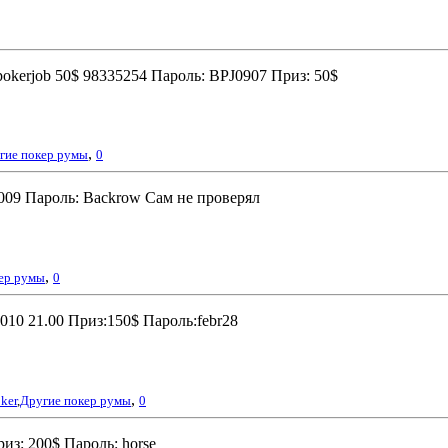
t pokerjob 50$ 98335254 Пароль: BPJ0907 Приз: 50$
,
гие покер румы
0
.2009 Пароль: Backrow Сам не проверял
,
ер румы
0
2010 21.00 Приз:150$ Пароль:febr28
,
oker
,
Другие покер румы
0
риз: 200$ Пароль: horse