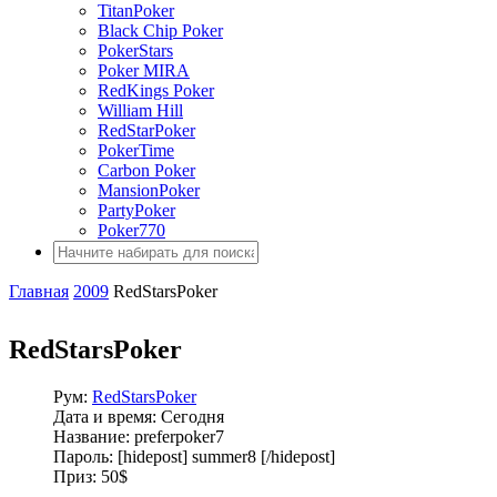
TitanPoker
Black Chip Poker
PokerStars
Poker MIRA
RedKings Poker
William Hill
RedStarPoker
PokerTime
Carbon Poker
MansionPoker
PartyPoker
Poker770
Главная
2009
RedStarsPoker
RedStarsPoker
Рум:
RedStarsPoker
Дата и время: Сегодня
Название: preferpoker7
Пароль: [hidepost] summer8 [/hidepost]
Приз: 50$