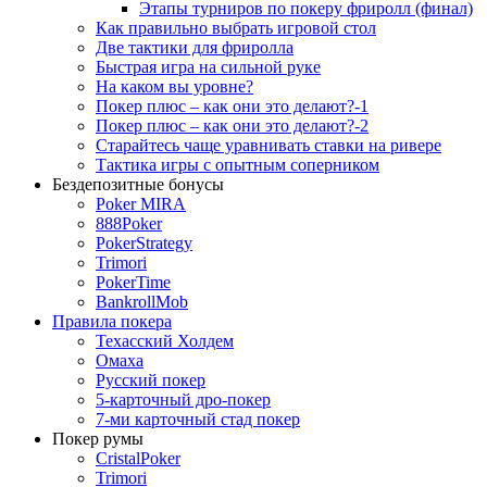
Этапы турниров по покеру фриролл (финал)
Как правильно выбрать игровой стол
Две тактики для фриролла
Быстрая игра на сильной руке
На каком вы уровне?
Покер плюс – как они это делают?-1
Покер плюс – как они это делают?-2
Старайтесь чаще уравнивать ставки на ривере
Тактика игры с опытным соперником
Бездепозитные бонусы
Poker MIRA
888Poker
PokerStrategy
Trimori
PokerTime
BankrollMob
Правила покера
Техасский Холдем
Омаха
Русский покер
5-карточный дро-покер
7-ми карточный стад покер
Покер румы
CristalPoker
Trimori