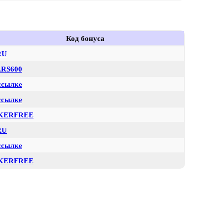
Код бонуса
RU
ARS600
ссылке
ссылке
KERFREE
RU
ссылке
KERFREE