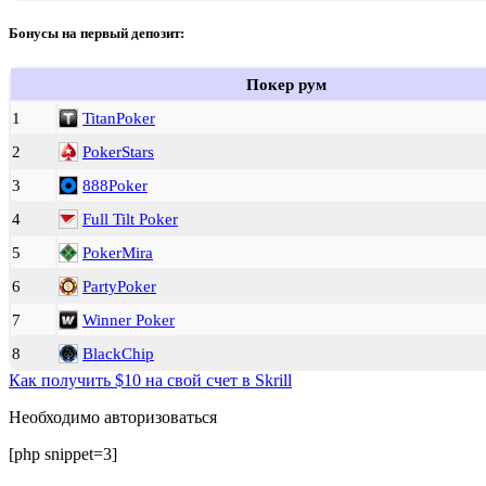
Бонусы на первый депозит:
Покер рум
1
TitanPoker
2
PokerStars
3
888Poker
4
Full Tilt Poker
5
PokerMira
6
PartyPoker
7
Winner Poker
8
BlackChip
Как получить $10 на свой счет в Skrill
Необходимо авторизоваться
[php snippet=3]