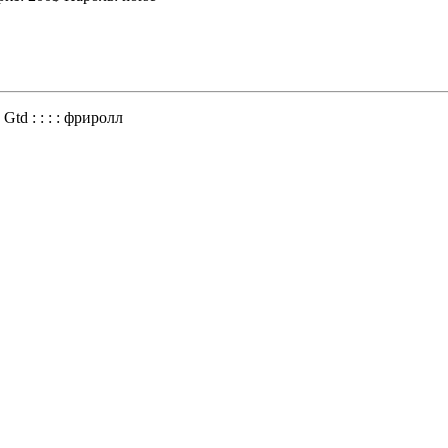
 Gtd : : : : фриролл