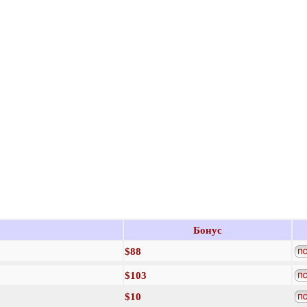
Бонус
$88
$103
$10