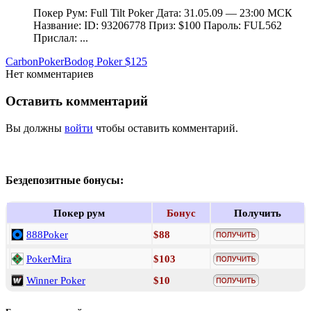
Покер Рум: Full Tilt Poker Дата: 31.05.09 — 23:00 МСК
Название: ID: 93206778 Приз: $100 Пароль: FUL562
Прислал: ...
CarbonPoker
Bodog Poker $125
Нет комментариев
Оставить комментарий
Вы должны
войти
чтобы оставить комментарий.
Бездепозитные бонусы:
Покер рум
Бонус
Получить
888Poker
$88
PokerMira
$103
Winner Poker
$10