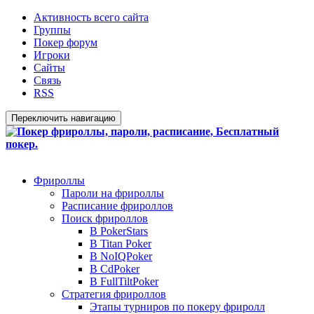
Активность всего сайта
Группы
Покер форум
Игроки
Сайты
Связь
RSS
Переключить навигацию
Фрироллы
Пароли на фрироллы
Расписание фрироллов
Поиск фрироллов
В PokerStars
В Titan Poker
В NoIQPoker
В CdPoker
В FullTiltPoker
Стратегия фрироллов
Этапы турниров по покеру фриролл