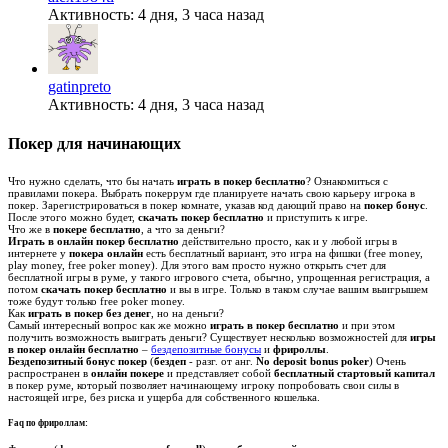
Активность: 4 дня, 3 часа назад
gatinpreto
Активность: 4 дня, 3 часа назад
Покер для начинающих
Что нужно сделать, что бы начать
играть в покер бесплатно
? Ознакомиться с
правилами покера. Выбрать покеррум где планируете начать свою карьеру игрока в
покер. Зарегистрироваться в покер комнате, указав код дающий право на
покер бонус
.
После этого можно будет,
скачать покер бесплатно
и приступить к игре.
Что же в
покере бесплатно
, а что за деньги?
Играть в онлайн покер бесплатно
действительно просто, как и у любой игры в
интернете у
покера онлайн
есть бесплатный вариант, это игра на фишки (free money,
play money, free poker money). Для этого вам просто нужно открыть счет для
бесплатной игры в руме, у такого игрового счета, обычно, упрощенная регистрация, а
потом
скачать покер бесплатно
и вы в игре. Только в таком случае вашим выигрышем
тоже будут только free poker money.
Как
играть в покер без денег
, но на деньги?
Самый интересный вопрос как же можно
играть в покер бесплатно
и при этом
получить возможность выиграть деньги? Существует несколько возможностей для
игры
в покер онлайн бесплатно
–
бездепозитные бонусы
и
фрироллы
.
Бездепозитный бонус покер
(
бездеп
- разг. от анг.
No deposit bonus poker
) Очень
распространен в
онлайн покере
и представляет собой
бесплатный стартовый капитал
в покер руме, который позволяет начинающему игроку попробовать свои силы в
настоящей игре, без риска и ущерба для собственного кошелька.
Faq по фрироллам: