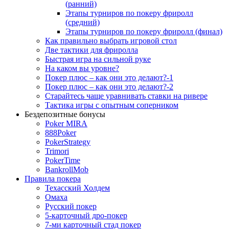
(ранний)
Этапы турниров по покеру фриролл
(средний)
Этапы турниров по покеру фриролл (финал)
Как правильно выбрать игровой стол
Две тактики для фриролла
Быстрая игра на сильной руке
На каком вы уровне?
Покер плюс – как они это делают?-1
Покер плюс – как они это делают?-2
Старайтесь чаще уравнивать ставки на ривере
Тактика игры с опытным соперником
Бездепозитные бонусы
Poker MIRA
888Poker
PokerStrategy
Trimori
PokerTime
BankrollMob
Правила покера
Техасский Холдем
Омаха
Русский покер
5-карточный дро-покер
7-ми карточный стад покер