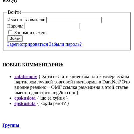
ВХОД:
Войти
Имя пользователя:
Пароль:
Запомнить меня
Войти
Зарегистрироваться
Забыли пароль?
НОВЫЕ КОММЕНТАРИИ:
rafafremov
{ Хотите стать клиентом или коммерческим
партнером лучшей торговой платформы в DarkNet? Это
вполне реально – ОМГ ссылка размещена в этой статье
именно для этого. mg2tor.com }
epskuslota
{ шо за хуйня }
epskuslota
{ kogda parol'? }
Группы