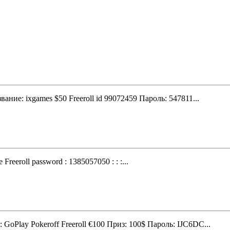
вание: ixgames $50 Freeroll id 99072459 Пароль: 547811...
 Freeroll password : 1385057050 : : :...
 GoPlay Pokeroff Freeroll €100 Приз: 100$ Пароль: IJC6DC...