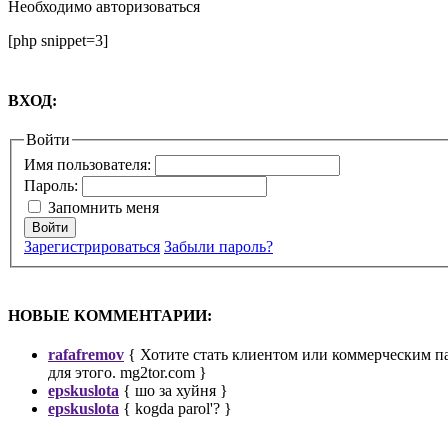
Необходимо авторизоваться
[php snippet=3]
ВХОД:
Войти
Имя пользователя:
Пароль:
Запомнить меня
Войти
Зарегистрироваться
Забыли пароль?
НОВЫЕ КОММЕНТАРИИ:
rafafremov
{ Хотите стать клиентом или коммерческим п
для этого. mg2tor.com }
epskuslota
{ шо за хуйня }
epskuslota
{ kogda parol'? }