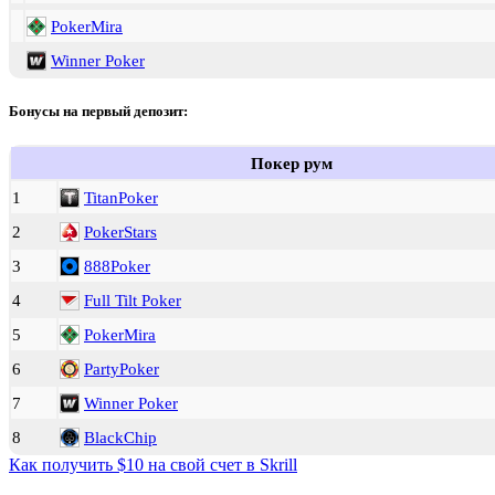
PokerMira
Winner Poker
Бонусы на первый депозит:
Покер рум
1
TitanPoker
2
PokerStars
3
888Poker
4
Full Tilt Poker
5
PokerMira
6
PartyPoker
7
Winner Poker
8
BlackChip
Как получить $10 на свой счет в Skrill