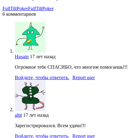
FullTiltPoker
FullTiltPoker
6 комментариев
Husain
17 лет назад
Огромное тебе СПАСИБО, что многим помогаешь!!!
Войдите, чтобы ответить.
Report user
altit
17 лет назад
Зарегистрировался. Всем удачи!!!
Войдите, чтобы ответить.
Report user