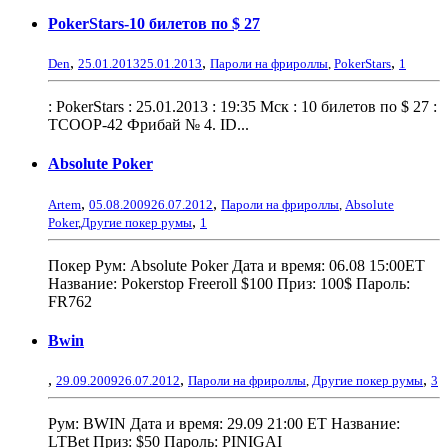
PokerStars-10 билетов по $ 27
,
,
,
Den
25.01.2013
25.01.2013
Пароли на фрироллы
,
PokerStars
1
: PokerStars : 25.01.2013 : 19:35 Мск : 10 билетов по $ 27 :
TCOOP-42 Фрибай № 4. ID...
Absolute Poker
,
,
Artem
05.08.2009
26.07.2012
Пароли на фрироллы
,
Absolute
,
Poker
,
Другие покер румы
1
Покер Рум: Absolute Poker Дата и время: 06.08 15:00ET
Название: Pokerstop Freeroll $100 Приз: 100$ Пароль:
FR762
Bwin
,
,
,
29.09.2009
26.07.2012
Пароли на фрироллы
,
Другие покер румы
3
Рум: BWIN Дата и время: 29.09 21:00 ET Название:
LTBet Приз: $50 Пароль: PINIGAI