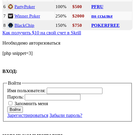
6
PartyPoker
100%
$500
PFRU
7
Winner Poker
250%
$2000
по ссылке
8
BlackChip
150%
$750
POKERFREE
Как получить $10 на свой счет в Skrill
Необходимо авторизоваться
[php snippet=3]
ВХОД:
Войти
Имя пользователя:
Пароль:
Запомнить меня
Войти
Зарегистрироваться
Забыли пароль?