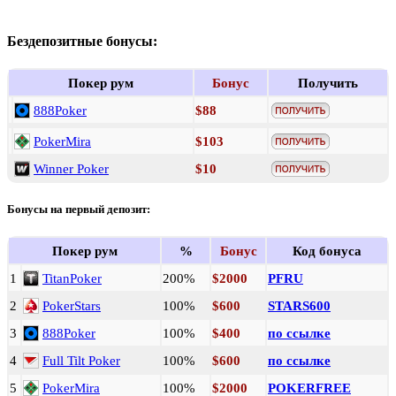
Бездепозитные бонусы:
Покер рум
Бонус
Получить
888Poker
$88
PokerMira
$103
Winner Poker
$10
Бонусы на первый депозит:
Покер рум
%
Бонус
Код бонуса
1
TitanPoker
200%
$2000
PFRU
2
PokerStars
100%
$600
STARS600
3
888Poker
100%
$400
по ссылке
4
Full Tilt Poker
100%
$600
по ссылке
5
PokerMira
100%
$2000
POKERFREE