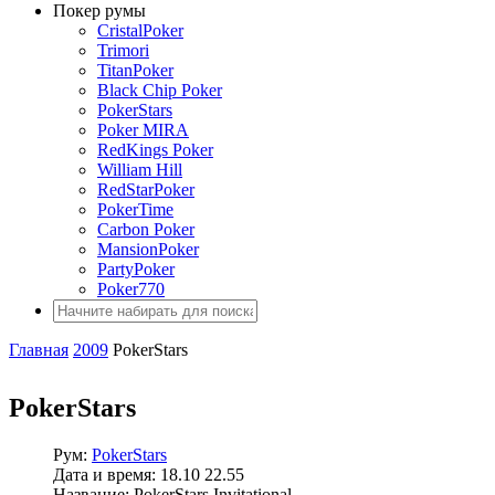
Покер румы
CristalPoker
Trimori
TitanPoker
Black Chip Poker
PokerStars
Poker MIRA
RedKings Poker
William Hill
RedStarPoker
PokerTime
Carbon Poker
MansionPoker
PartyPoker
Poker770
Главная
2009
PokerStars
PokerStars
Рум:
PokerStars
Дата и время: 18.10 22.55
Название: PokerStars Invitational