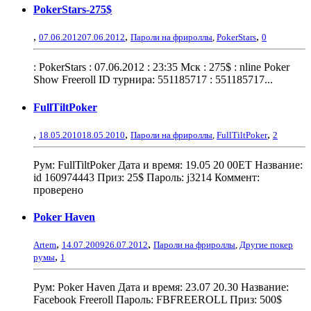
PokerStars-275$
,
,
,
07.06.2012
07.06.2012
Пароли на фрироллы
,
PokerStars
0
: PokerStars : 07.06.2012 : 23:35 Мск : 275$ : nline Poker
Show Freeroll ID турнира: 551185717 : 551185717...
FullTiltPoker
,
,
,
18.05.2010
18.05.2010
Пароли на фрироллы
,
FullTiltPoker
2
Рум: FullTiltPoker Дата и время: 19.05 20 00ET Название:
id 160974443 Приз: 25$ Пароль: j3214 Коммент:
проверено
Poker Haven
,
,
Artem
14.07.2009
26.07.2012
Пароли на фрироллы
,
Другие покер
,
румы
1
Рум: Poker Haven Дата и время: 23.07 20.30 Название:
Facebook Freeroll Пароль: FBFREEROLL Приз: 500$