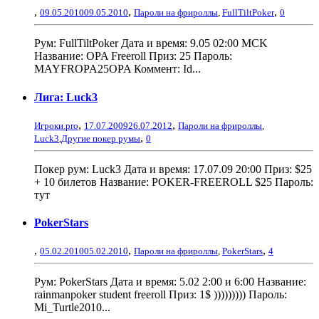
,
,
,
09.05.2010
09.05.2010
Пароли на фрироллы
,
FullTiltPoker
0
Рум: FullTiltPoker Дата и время: 9.05 02:00 MCK
Название: OPA Freeroll Приз: 25 Пароль:
MAYFROPA25OPA Коммент: Id...
Лига: Luck3
,
,
Игроки.pro
17.07.2009
26.07.2012
Пароли на фрироллы
,
,
Luck3
,
Другие покер румы
0
Покер рум: Luck3 Дата и время: 17.07.09 20:00 Приз: $25
+ 10 билетов Название: POKER-FREEROLL $25 Пароль:
тут
PokerStars
,
,
,
05.02.2010
05.02.2010
Пароли на фрироллы
,
PokerStars
4
Рум: PokerStars Дата и время: 5.02 2:00 и 6:00 Название:
rainmanpoker student freeroll Приз: 1$ ))))))))) Пароль:
Mi_Turtle2010...