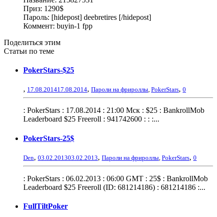
Приз: 1290$
Пароль: [hidepost] deebretires [/hidepost]
Коммент: buyin-1 fpp
Поделиться этим
Cтатьи по теме
PokerStars-$25
,
,
,
17.08.2014
17.08.2014
Пароли на фрироллы
,
PokerStars
0
: PokerStars : 17.08.2014 : 21:00 Мск : $25 : BankrollMob
Leaderboard $25 Freeroll : 941742600 : : :...
PokerStars-25$
,
,
,
Den
03.02.2013
03.02.2013
Пароли на фрироллы
,
PokerStars
0
: PokerStars : 06.02.2013 : 06:00 GMT : 25$ : BankrollMob
Leaderboard $25 Freeroll (ID: 681214186) : 681214186 :...
FullTiltPoker