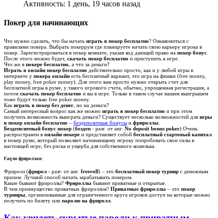
Активность: 1 день, 19 часов назад
Покер для начинающих
Что нужно сделать, что бы начать
играть в покер бесплатно
? Ознакомиться с
правилами покера. Выбрать покеррум где планируете начать свою карьеру игрока в
покер. Зарегистрироваться в покер комнате, указав код дающий право на
покер бонус
.
После этого можно будет,
скачать покер бесплатно
и приступить к игре.
Что же в
покере бесплатно
, а что за деньги?
Играть в онлайн покер бесплатно
действительно просто, как и у любой игры в
интернете у
покера онлайн
есть бесплатный вариант, это игра на фишки (free money,
play money, free poker money). Для этого вам просто нужно открыть счет для
бесплатной игры в руме, у такого игрового счета, обычно, упрощенная регистрация, а
потом
скачать покер бесплатно
и вы в игре. Только в таком случае вашим выигрышем
тоже будут только free poker money.
Как
играть в покер без денег
, но на деньги?
Самый интересный вопрос как же можно
играть в покер бесплатно
и при этом
получить возможность выиграть деньги? Существует несколько возможностей для
игры
в покер онлайн бесплатно
–
бездепозитные бонусы
и
фрироллы
.
Бездепозитный бонус покер
(
бездеп
- разг. от анг.
No deposit bonus poker
) Очень
распространен в
онлайн покере
и представляет собой
бесплатный стартовый капитал
в покер руме, который позволяет начинающему игроку попробовать свои силы в
настоящей игре, без риска и ущерба для собственного кошелька.
Faq по фрироллам:
Фриролл (
фрирол
- разг. от анг.
freeroll
) – это
бесплатный покер турнир
с денежным
призом. Лучший способ начать зарабатывать покером.
Какие бывают фрироллы?
Фрироллы
бывают приватные и открытые.
В чем преимущество приватных фрироллов?
Приватные фрироллы
– это
покер
турниры
, организованные для ограниченного круга игроков доступ на которые можно
получить по билету или
паролю на фриролл
.
Как увидеть скрытые пароли к приватным