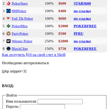
2
PokerStars
100%
$600
STARS600
3
888Poker
100%
$400
по ссылке
4
Full Tilt Poker
100%
$600
по ссылке
5
PokerMira
100%
$2000
POKERFREE
6
PartyPoker
100%
$500
PFRU
7
Winner Poker
250%
$2000
по ссылке
8
BlackChip
150%
$750
POKERFREE
Как получить $10 на свой счет в Skrill
Необходимо авторизоваться
[php snippet=3]
ВХОД:
Войти
Имя пользователя:
Пароль: