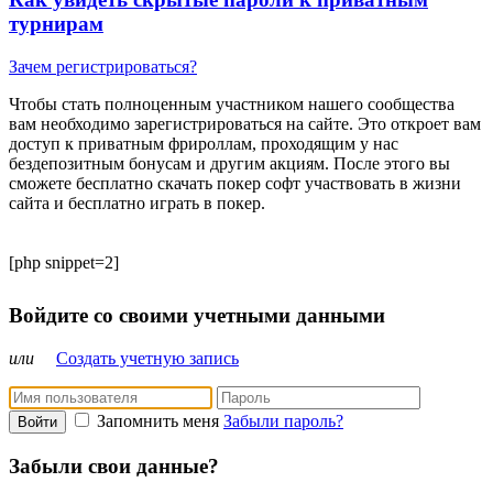
турнирам
Зачем регистрироваться?
Чтобы стать полноценным участником нашего сообщества
вам необходимо зарегистрироваться на сайте. Это откроет вам
доступ к приватным фрироллам, проходящим у нас
бездепозитным бонусам и другим акциям. После этого вы
сможете бесплатно скачать покер софт участвовать в жизни
сайта и бесплатно играть в покер.
[php snippet=2]
Войдите со своими учетными данными
или
Создать учетную запись
Запомнить меня
Забыли пароль?
Войти
Забыли свои данные?