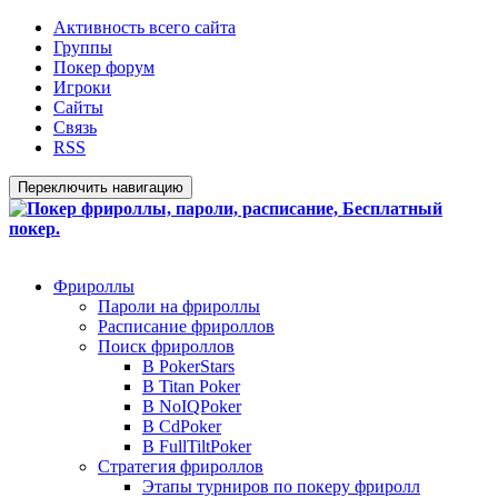
Активность всего сайта
Группы
Покер форум
Игроки
Сайты
Связь
RSS
Переключить навигацию
Фрироллы
Пароли на фрироллы
Расписание фрироллов
Поиск фрироллов
В PokerStars
В Titan Poker
В NoIQPoker
В CdPoker
В FullTiltPoker
Стратегия фрироллов
Этапы турниров по покеру фриролл