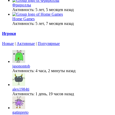
Фрироллы
Активность: 5 лет, 5 месяцев назад
Home Games
Активность: 5 лет, 7 месяцев назад
Игроки
Новые
|
Активные
|
Популярные
jasonontob
Активность: 4 часа, 2 минуты назад
alex1984ti
Активность: 1 день, 19 часов назад
gatinpreto