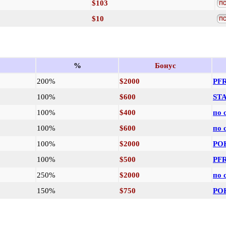
$103
$10
%
Бонус
200%
$2000
PF
100%
$600
ST
100%
$400
по 
100%
$600
по 
100%
$2000
PO
100%
$500
PF
250%
$2000
по 
150%
$750
PO