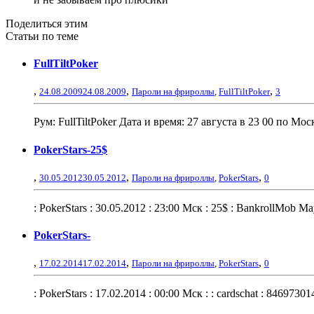
Поделиться этим
Cтатьи по теме
FullTiltPoker
,
,
,
24.08.2009
24.08.2009
Пароли на фрироллы
,
FullTiltPoker
3
Рум: FullTiltPoker Дата и время: 27 августа в 23 00 по Мо
PokerStars-25$
,
,
,
30.05.2012
30.05.2012
Пароли на фрироллы
,
PokerStars
0
: PokerStars : 30.05.2012 : 23:00 Мск : 25$ : BankrollMob Ma
PokerStars-
,
,
,
17.02.2014
17.02.2014
Пароли на фрироллы
,
PokerStars
0
: PokerStars : 17.02.2014 : 00:00 Мск : : cardschat : 84697301