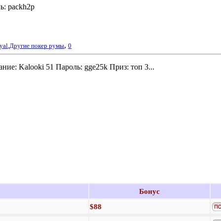
ль: packh2p
,
yal
,
Другие покер румы
0
ние: Kalooki 51 Пароль: gge25k Приз: топ 3...
Бонус
$88