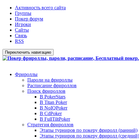
Активность всего сайта
Группы
Покер форум
Игроки
Сайты
Связь
RSS
Переключить навигацию
Фрироллы
Пароли на фрироллы
Расписание фрироллов
Поиск фрироллов
В PokerStars
В Titan Poker
В NoIQPoker
В CdPoker
В FullTiltPoker
Стратегия фрироллов
Этапы турниров по покеру фриролл (ранний)
Этапы турниров по покеру фриролл (средний