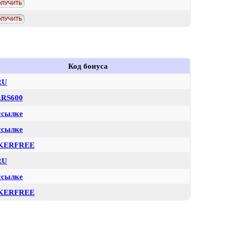
Код бонуса
RU
ARS600
ссылке
ссылке
KERFREE
RU
ссылке
KERFREE