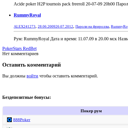
Acide poker H2P tournois pack freeroll 20-07-09 20h00 Паро
RummyRoyal
,
,
ALEX241273
28.06.2009
26.07.2012
Пароли на фрироллы
,
RummyRo
Рум: RummyRoyal Дата и время: 11.07.09 в 20.00 мск Назва
PokerStars
RedBet
Нет комментариев
Оставить комментарий
Вы должны
войти
чтобы оставить комментарий.
Бездепозитные бонусы:
Покер рум
888Poker