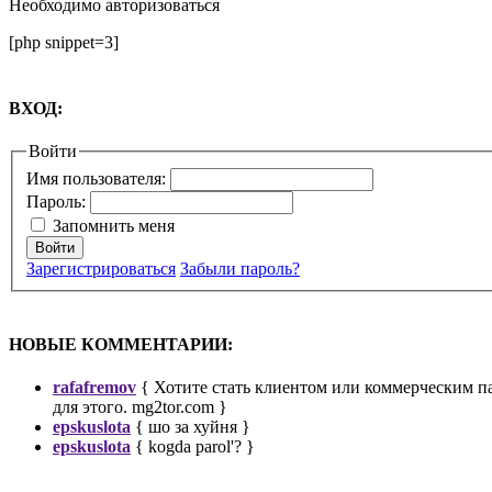
Необходимо авторизоваться
[php snippet=3]
ВХОД:
Войти
Имя пользователя:
Пароль:
Запомнить меня
Войти
Зарегистрироваться
Забыли пароль?
НОВЫЕ КОММЕНТАРИИ:
rafafremov
{ Хотите стать клиентом или коммерческим п
для этого. mg2tor.com }
epskuslota
{ шо за хуйня }
epskuslota
{ kogda parol'? }