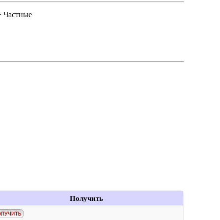
-> Частные
Получить