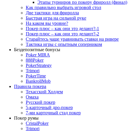
Этапы турниров по покеру фриролл (финал)
Как правильно выбрать игровой стол
Две тактики для фриролла
Быстрая игра на сильной руке
На каком вы уровне?
Покер плюс – как они это делают?-1
Покер плюс – как они это делают?-2
Старайтесь чаще уравнивать ставки на ривере
Тактика игры с опытным соперником
Бездепозитные бонусы
Poker MIRA
888Poker
PokerStrategy
Trimori
PokerTime
BankrollMob
Правила покера
Техасский Холдем
Омаха
Русский покер
5-карточный дро-покер
7-ми карточный стад покер
Покер румы
CristalPoker
Trimori