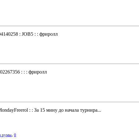
604140258 : JOB5 : : фриролл
 902267356 : : : фриролл
MondayFreerol : : За 15 мину до начала турнира...
,
р румы
0