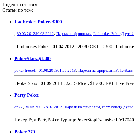
Поделиться этим
Cтатьи по теме
Ladbrokes Poker- €300
,
,
30.03.2012
30.03.2012
Пароли на фрироллы
,
Ladbrokes Poker
,
Другой
: Ladbrokes Poker : 01.04.2012 : 20:30 CET : €300 : Ladbrokes 
PokerStars-$1500
,
,
poker-freeroll
01.09.2013
01.09.2013
Пароли на фрироллы
,
PokerStars
: PokerStars : 01.09.2013 : 22:15 Мск : $1500 : EPT Live Freero
Party Poker
,
,
on72
30.06.2009
26.07.2012
Пароли на фрироллы
,
Party Poker
,
Другие
Покер Рум:PartyPoker Турнир:PokerStopExclusive ID:170
Poker 770