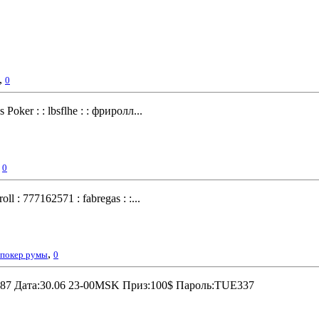
,
0
Poker : : lbsflhe : : фриролл...
,
0
ll : 777162571 : fabregas : :...
,
 покер румы
0
4087 Дата:30.06 23-00MSK Приз:100$ Пароль:TUE337