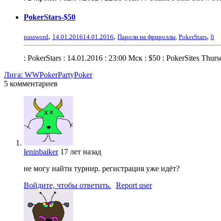
PokerStars-$50
,
,
,
password
14.01.2016
14.01.2016
Пароли на фрироллы
,
PokerStars
0
: PokerStars : 14.01.2016 : 23:00 Мск : $50 : PokerSites Thur
Лига: WWPoker
PartyPoker
5 комментариев
leninbaiker
17 лет назад
не могу найти турнир. регистрация уже идёт?
Войдите, чтобы ответить.
Report user