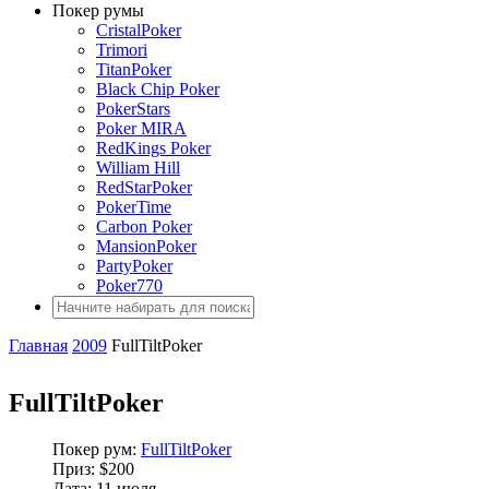
Покер румы
CristalPoker
Trimori
TitanPoker
Black Chip Poker
PokerStars
Poker MIRA
RedKings Poker
William Hill
RedStarPoker
PokerTime
Carbon Poker
MansionPoker
PartyPoker
Poker770
Главная
2009
FullTiltPoker
FullTiltPoker
Покер рум:
FullTiltPoker
Приз: $200
Дата: 11 июля