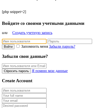
[php snippet=2]
Войдите со своими учетными данными
или
Создать учетную запись
Запомнить меня
Забыли пароль?
Войти
Забыли свои данные?
Я помню мои данные
Сбросить пароль
Create Account