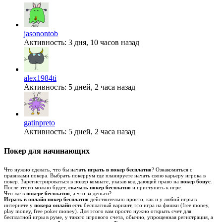
jasonontob
Активность: 3 дня, 10 часов назад
alex1984ti
Активность: 5 дней, 2 часа назад
gatinpreto
Активность: 5 дней, 2 часа назад
Покер для начинающих
Что нужно сделать, что бы начать
играть в покер бесплатно
? Ознакомиться с
правилами покера. Выбрать покеррум где планируете начать свою карьеру игрока в
покер. Зарегистрироваться в покер комнате, указав код дающий право на
покер бонус
.
После этого можно будет,
скачать покер бесплатно
и приступить к игре.
Что же в
покере бесплатно
, а что за деньги?
Играть в онлайн покер бесплатно
действительно просто, как и у любой игры в
интернете у
покера онлайн
есть бесплатный вариант, это игра на фишки (free money,
play money, free poker money). Для этого вам просто нужно открыть счет для
бесплатной игры в руме, у такого игрового счета, обычно, упрощенная регистрация, а