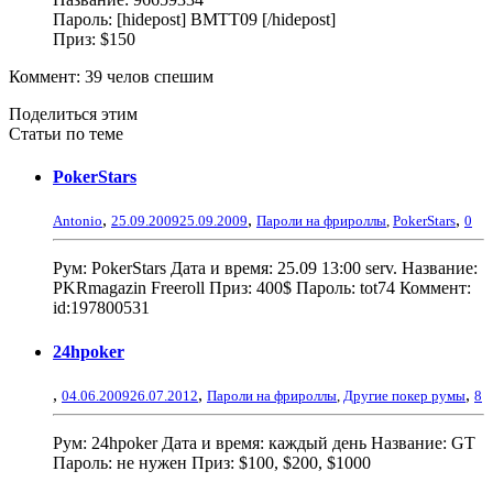
Пароль: [hidepost] BMTT09 [/hidepost]
Приз: $150
Коммент: 39 челов спешим
Поделиться этим
Cтатьи по теме
PokerStars
,
,
,
Antonio
25.09.2009
25.09.2009
Пароли на фрироллы
,
PokerStars
0
Рум: PokerStars Дата и время: 25.09 13:00 serv. Название:
PKRmagazin Freeroll Приз: 400$ Пароль: tot74 Коммент:
id:197800531
24hpoker
,
,
,
04.06.2009
26.07.2012
Пароли на фрироллы
,
Другие покер румы
8
Рум: 24hpoker Дата и время: каждый день Название: GT
Пароль: не нужен Приз: $100, $200, $1000