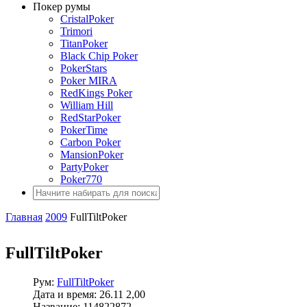
Покер румы
CristalPoker
Trimori
TitanPoker
Black Chip Poker
PokerStars
Poker MIRA
RedKings Poker
William Hill
RedStarPoker
PokerTime
Carbon Poker
MansionPoker
PartyPoker
Poker770
Главная
2009
FullTiltPoker
FullTiltPoker
Рум:
FullTiltPoker
Дата и время: 26.11 2,00
Название: 114822872