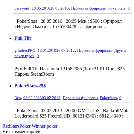
,
,
,
password
28.05.2016
28.05.2016
Пароли на фрироллы
,
PokerStars
0
: PokerStars : 28.05.2016 : 20:05 Мск : $500 : Фриролл
«Неделя Омахи» : 1576500428 : : : фриролл...
Full Tilt
,
,
grindercPRO
13.01.2010
26.07.2012
Пароли на фрироллы
,
Другие
,
покер румы
0
Рум:Full Tilt Названеи:131582985 Дата:31.01 Приз:$25
Пароль:SteamRoom
PokerStars-25$
,
,
,
Den
03.02.2013
03.02.2013
Пароли на фрироллы
,
PokerStars
0
: PokerStars : 03.02.2013 : 20:00 GMT : 25$ : BankrollMob
Leaderboard $25 Freeroll (ID: 681214340) : 681214340 :...
RedStarsPoker
Winner poker
Нет комментариев