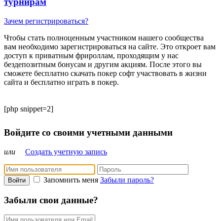
турнирам
Зачем регистрироваться?
Чтобы стать полноценным участником нашего сообщества
вам необходимо зарегистрироваться на сайте. Это откроет вам
доступ к приватным фрироллам, проходящим у нас
бездепозитным бонусам и другим акциям. После этого вы
сможете бесплатно скачать покер софт участвовать в жизни
сайта и бесплатно играть в покер.
[php snippet=2]
Войдите со своими учетными данными
или
Создать учетную запись
Запомнить меня
Забыли пароль?
Войти
Забыли свои данные?