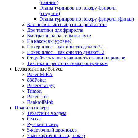
(ранний)
Этапы турниров по покеру фриролл
(средний)
Этапы турниров по покеру фриролл (финал)
Как правильно выбрать игровой стол
Две тактики для фриролла
Быстрая игра на сильной руке
На каком вы уровне?
Покер плюс – как они это делают?-1
Покер плюс – как они это делают?-2
Старайтесь чаще уравнивать ставки на ривере
Тактика игры с опытным соперником
Бездепозитные бонусы
Poker MIRA
888Poker
PokerStrategy
Trimori
PokerTime
BankrollMob
Правила покера
Техасский Холдем
Омаха
Русский покер
5-карточный дро-покер
7-ми карточный стад покер