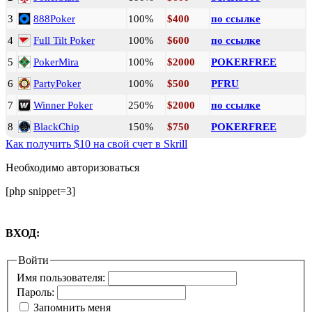
3
888Poker
100%
$400
по ссылке
4
Full Tilt Poker
100%
$600
по ссылке
5
PokerMira
100%
$2000
POKERFREE
6
PartyPoker
100%
$500
PFRU
7
Winner Poker
250%
$2000
по ссылке
8
BlackChip
150%
$750
POKERFREE
Как получить $10 на свой счет в Skrill
Необходимо авторизоваться
[php snippet=3]
ВХОД:
Войти
Имя пользователя:
Пароль:
Запомнить меня