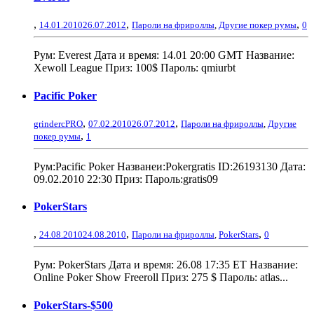
,
,
,
14.01.2010
26.07.2012
Пароли на фрироллы
,
Другие покер румы
0
Рум: Everest Дата и время: 14.01 20:00 GMT Название:
Xewoll League Приз: 100$ Пароль: qmiurbt
Pacific Poker
,
,
grindercPRO
07.02.2010
26.07.2012
Пароли на фрироллы
,
Другие
,
покер румы
1
Рум:Pacific Poker Названеи:Pokergratis ID:26193130 Дата:
09.02.2010 22:30 Приз: Пароль:gratis09
PokerStars
,
,
,
24.08.2010
24.08.2010
Пароли на фрироллы
,
PokerStars
0
Рум: PokerStars Дата и время: 26.08 17:35 ET Название:
Online Poker Show Freeroll Приз: 275 $ Пароль: atlas...
PokerStars-$500