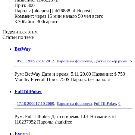
Приз: 300
Пароль: [hidepost] juh76888 [/hidepost]
Коммент: через 15 мин начало 50 чел всего
3.30байин 300гарант
Поделиться этим
Cтатьи по теме
BetWay
,
,
,
05.11.2009
26.07.2012
Пароли на фрироллы
,
Другие покер румы
5
Рум: BetWay Дата и время: 5.11 20.00 Название: $ 750
Monthy Freeroll Приз: 750$ Пароль: без пароля
FullTiltPoker
,
,
,
17.10.2009
17.10.2009
Пароли на фрироллы
,
FullTiltPoker
0
Рум: FullTiltPoker Дата и время: 1.01 Название: id
110237952 Пароль: sharkfree
Everest