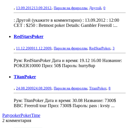
,
,
,
13.09.2012
13.09.2012
Пароли на фрироллы
,
Другой
0
: Другой (укажите в комментарии) : 13.09.2012 : 12:00
CET : $250 : Betmost poker Details: Gambler Freeroll :...
RedStarsPoker
,
,
,
11.12.2009
11.12.2009
Пароли на фрироллы
,
RedStarPoker
3
Рум: RedStarsPoker Дата и время: 19.12 16.00 Название:
POKER10000 Приз: 50$ Пароль: hurry8up
TitanPoker
,
,
,
24.08.2009
24.08.2009
Пароли на фрироллы
,
TitanPoker
8
Рум: TitanPoker Дата и время: 30.08 Название: 7300$
BBC Freeroll tour Приз: 7300$ Пароль: pass : kvsty ...
Patypoker
PokerTime
2 комментария