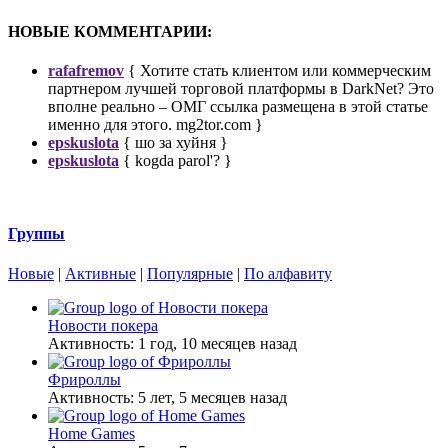
НОВЫЕ КОММЕНТАРИИ:
rafafremov
{ Хотите стать клиентом или коммерческим
партнером лучшей торговой платформы в DarkNet? Это
вполне реально – ОМГ ссылка размещена в этой статье
именно для этого. mg2tor.com }
epskuslota
{ шо за хуйня }
epskuslota
{ kogda parol'? }
Группы
Новые
|
Активные
|
Популярные
|
По алфавиту
Новости покера
Активность: 1 год, 10 месяцев назад
Фрироллы
Активность: 5 лет, 5 месяцев назад
Home Games