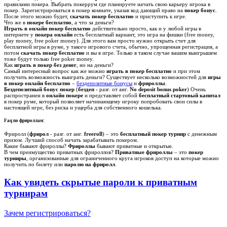
правилами покера. Выбрать покеррум где планируете начать свою карьеру игрока в
покер. Зарегистрироваться в покер комнате, указав код дающий право на
покер бонус
.
После этого можно будет,
скачать покер бесплатно
и приступить к игре.
Что же в
покере бесплатно
, а что за деньги?
Играть в онлайн покер бесплатно
действительно просто, как и у любой игры в
интернете у
покера онлайн
есть бесплатный вариант, это игра на фишки (free money,
play money, free poker money). Для этого вам просто нужно открыть счет для
бесплатной игры в руме, у такого игрового счета, обычно, упрощенная регистрация, а
потом
скачать покер бесплатно
и вы в игре. Только в таком случае вашим выигрышем
тоже будут только free poker money.
Как
играть в покер без денег
, но на деньги?
Самый интересный вопрос как же можно
играть в покер бесплатно
и при этом
получить возможность выиграть деньги? Существует несколько возможностей для
игры
в покер онлайн бесплатно
–
бездепозитные бонусы
и
фрироллы
.
Бездепозитный бонус покер
(
бездеп
- разг. от анг.
No deposit bonus poker
) Очень
распространен в
онлайн покере
и представляет собой
бесплатный стартовый капитал
в покер руме, который позволяет начинающему игроку попробовать свои силы в
настоящей игре, без риска и ущерба для собственного кошелька.
Faq по фрироллам:
Фриролл (
фрирол
- разг. от анг.
freeroll
) – это
бесплатный покер турнир
с денежным
призом. Лучший способ начать зарабатывать покером.
Какие бывают фрироллы?
Фрироллы
бывают приватные и открытые.
В чем преимущество приватных фрироллов?
Приватные фрироллы
– это
покер
турниры
, организованные для ограниченного круга игроков доступ на которые можно
получить по билету или
паролю на фриролл
.
Как увидеть скрытые пароли к приватным
турнирам
Зачем регистрироваться?