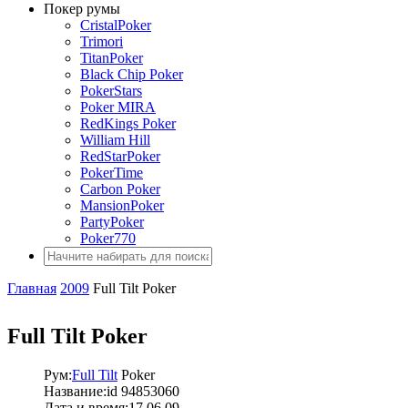
Покер румы
CristalPoker
Trimori
TitanPoker
Black Chip Poker
PokerStars
Poker MIRA
RedKings Poker
William Hill
RedStarPoker
PokerTime
Carbon Poker
MansionPoker
PartyPoker
Poker770
Главная
2009
Full Tilt Poker
Full Tilt Poker
Рум:
Full Tilt
Poker
Название:id 94853060
Дата и время:17.06.09