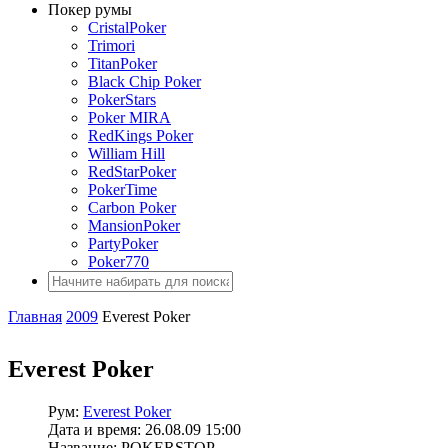
Покер румы
CristalPoker
Trimori
TitanPoker
Black Chip Poker
PokerStars
Poker MIRA
RedKings Poker
William Hill
RedStarPoker
PokerTime
Carbon Poker
MansionPoker
PartyPoker
Poker770
Главная
2009
Everest Poker
Everest Poker
Рум:
Everest Poker
Дата и время: 26.08.09 15:00
Название: POKERSTOP