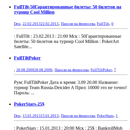
FullTilt-50Гарантированные билеты: 50 билетов на
турнир Cool Million
,
,
,
Den
22.02.2013
22.02.2013
Пароли на фрироллы
,
FullTilt
0
: FullTilt : 23.02.2013 : 21:00 Мск : 50Гарантированные
билеты: 50 билетов на турнир Cool Million : PokerArt
Satellite...
FullTiltPoker
,
,
,
28.08.2009
28.08.2009
Пароли на фрироллы
,
FullTiltPoker
7
Рум: FullTiltPoker Дата и время: 3.09 20.00 Название:
турнир Team Russia-Deicider A Приз: 10000 это не точно!
Пароль: ...
PokerStars-25$
,
,
,
Den
15.01.2013
15.01.2013
Пароли на фрироллы
,
PokerStars
1
: PokerStars : 15.01.2013 : 20:00 Мск : 25$ : BankrollMob