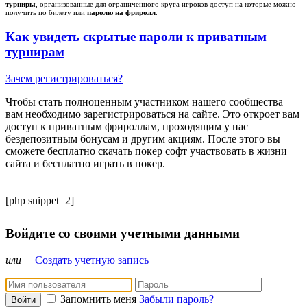
турниры
, организованные для ограниченного круга игроков доступ на которые можно
получить по билету или
паролю на фриролл
.
Как увидеть скрытые пароли к приватным
турнирам
Зачем регистрироваться?
Чтобы стать полноценным участником нашего сообщества
вам необходимо зарегистрироваться на сайте. Это откроет вам
доступ к приватным фрироллам, проходящим у нас
бездепозитным бонусам и другим акциям. После этого вы
сможете бесплатно скачать покер софт участвовать в жизни
сайта и бесплатно играть в покер.
[php snippet=2]
Войдите со своими учетными данными
или
Создать учетную запись
Запомнить меня
Забыли пароль?
Войти