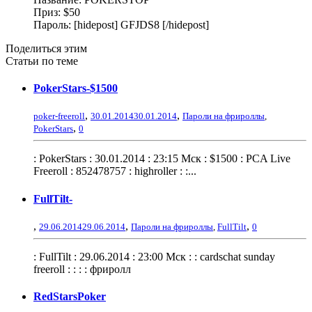
Приз: $50
Пароль: [hidepost] GFJDS8 [/hidepost]
Поделиться этим
Cтатьи по теме
PokerStars-$1500
,
,
poker-freeroll
30.01.2014
30.01.2014
Пароли на фрироллы
,
,
PokerStars
0
: PokerStars : 30.01.2014 : 23:15 Мск : $1500 : PCA Live
Freeroll : 852478757 : highroller : :...
FullTilt-
,
,
,
29.06.2014
29.06.2014
Пароли на фрироллы
,
FullTilt
0
: FullTilt : 29.06.2014 : 23:00 Мск : : cardschat sunday
freeroll : : : : фриролл
RedStarsPoker