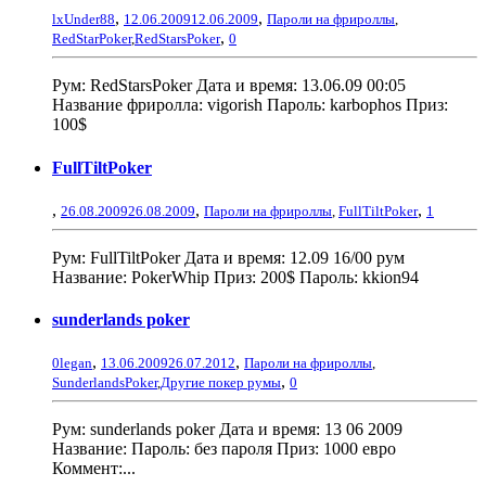
,
,
lxUnder88
12.06.2009
12.06.2009
Пароли на фрироллы
,
,
RedStarPoker
,
RedStarsPoker
0
Рум: RedStarsPoker Дата и время: 13.06.09 00:05
Название фриролла: vigorish Пароль: karbophos Приз:
100$
FullTiltPoker
,
,
,
26.08.2009
26.08.2009
Пароли на фрироллы
,
FullTiltPoker
1
Рум: FullTiltPoker Дата и время: 12.09 16/00 рум
Название: PokerWhip Приз: 200$ Пароль: kkion94
sunderlands poker
,
,
0legan
13.06.2009
26.07.2012
Пароли на фрироллы
,
,
SunderlandsPoker
,
Другие покер румы
0
Рум: sunderlands poker Дата и время: 13 06 2009
Название: Пароль: без пароля Приз: 1000 евро
Коммент:...