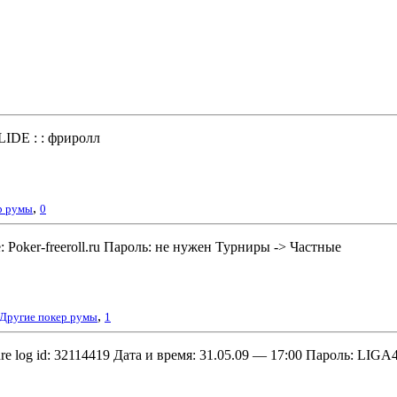
 SLIDE : : фриролл
,
р румы
0
: Poker-freeroll.ru Пароль: не нужен Турниры -> Частные
,
Другие покер румы
1
ure log id: 32114419 Дата и время: 31.05.09 — 17:00 Пароль: LIGA4