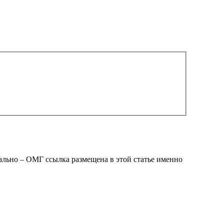
ально – ОМГ ссылка размещена в этой статье именно