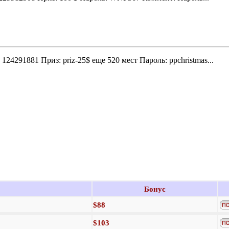
: 124291881 Приз: priz-25$ еще 520 мест Пароль: ppchristmas...
Бонус
$88
$103