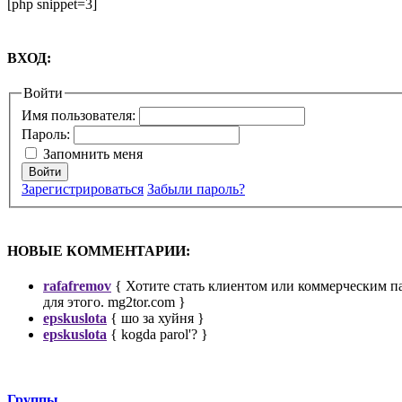
[php snippet=3]
ВХОД:
Войти
Имя пользователя:
Пароль:
Запомнить меня
Войти
Зарегистрироваться
Забыли пароль?
НОВЫЕ КОММЕНТАРИИ:
rafafremov
{ Хотите стать клиентом или коммерческим п
для этого. mg2tor.com }
epskuslota
{ шо за хуйня }
epskuslota
{ kogda parol'? }
Группы