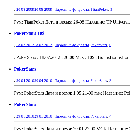
,
,
,
20.08.2009
20.08.2009
Пароли на фрироллы
,
TitanPoker
3
Рум: TitanPoker Дата и время: 26-08 Название: TP Universit
PokerStars-10$
,
,
,
18.07.2012
18.07.2012
Пароли на фрироллы
,
PokerStars
0
: PokerStars : 18.07.2012 : 20:00 Мск : 10$ : BonusBonusB
PokerStars
,
,
,
30.04.2010
30.04.2010
Пароли на фрироллы
,
PokerStars
3
Рум: PokerStars Дата и время: 1.05 21-00 msk Название: Po
PokerStars
,
,
,
29.01.2010
29.01.2010
Пароли на фрироллы
,
PokerStars
4
Рум: PokerStars Дата и время: 30.01 23.00 МСК Название