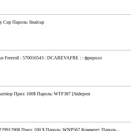
y Cup Пароль: finalcup
onus Freeroll : 570016543 : DCAREVAFRE : : фриролл
kerstop Приз: 100$ Пароль: WTF387 [/hidepost
: 229912908 Приз: 100 $ Пароль: WNP567 Коммент: Пароль...