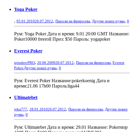
Yoga Poker
,
,
,
05.01.2010
26.07.2012
Пароли на фрироллы
,
Другие покер румы
0
Рум: Yoga Poker Дата и время: 9.01 20:00 GMT Название:
Poker10000 freeroll Приз: $50 Пароль: yogapoker
Everest Poker
,
,
grindercPRO
20.06.2009
26.07.2012
Пароли на фрироллы
,
Everest
,
Poker
,
Другие покер румы
0
Рум: Everest Poker Название:pokerkoenig Дата и
время:21.06 17h00 Пароль:liga44
Ultimatebet
,
,
jeka777
28.01.2010
26.07.2012
Пароли на фрироллы
,
Другие покер
,
румы
0
Рум: Ultimatebet Дата и время: 29.01 Название: Pokerstop