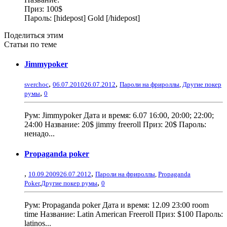
Приз: 100$
Пароль: [hidepost] Gold [/hidepost]
Поделиться этим
Cтатьи по теме
Jimmypoker
,
,
sverchoc
06.07.2010
26.07.2012
Пароли на фрироллы
,
Другие покер
,
румы
0
Рум: Jimmypoker Дата и время: 6.07 16:00, 20:00; 22:00;
24:00 Название: 20$ jimmy freeroll Приз: 20$ Пароль:
ненадо...
Propaganda poker
,
,
10.09.2009
26.07.2012
Пароли на фрироллы
,
Propaganda
,
Poker
,
Другие покер румы
0
Рум: Propaganda poker Дата и время: 12.09 23:00 room
time Название: Latin American Freeroll Приз: $100 Пароль:
latinos...