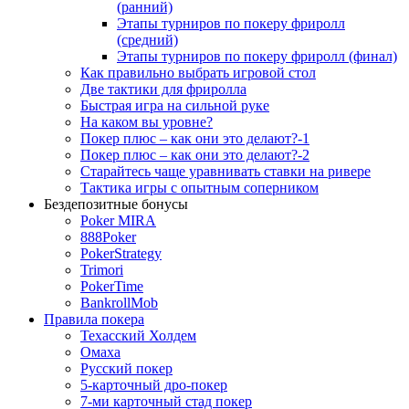
(ранний)
Этапы турниров по покеру фриролл
(средний)
Этапы турниров по покеру фриролл (финал)
Как правильно выбрать игровой стол
Две тактики для фриролла
Быстрая игра на сильной руке
На каком вы уровне?
Покер плюс – как они это делают?-1
Покер плюс – как они это делают?-2
Старайтесь чаще уравнивать ставки на ривере
Тактика игры с опытным соперником
Бездепозитные бонусы
Poker MIRA
888Poker
PokerStrategy
Trimori
PokerTime
BankrollMob
Правила покера
Техасский Холдем
Омаха
Русский покер
5-карточный дро-покер
7-ми карточный стад покер