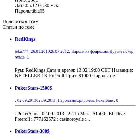
Дата:05.12 01.30 мск.
Пароль:tibia05
Поделиться этим
Cтатьи по теме
RedKings
,
,
jeka777
26.01.2010
26.07.2012
Пароли на фрироллы
,
Другие покер
,
румы
1
Рум: RedKings Дата и время: 13.02 19:00 CET Название:
NETELLER 1K Freeroll Приз: $1000 Пароль: нет
PokerStars-1500$
,
,
,
02.09.2013
02.09.2013
Пароли на фрироллы
,
PokerStars
0
: PokerStars : 02.09.2013 : 22:15 Мск : $1500 : EPTlive
Freeroll : 777162572 : casinoroyale :...
PokerStars-300$