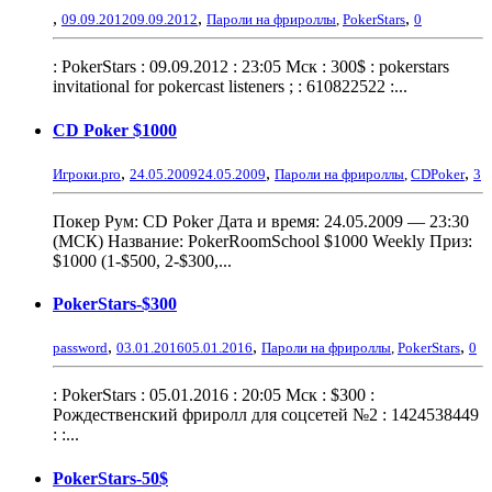
,
,
,
09.09.2012
09.09.2012
Пароли на фрироллы
,
PokerStars
0
: PokerStars : 09.09.2012 : 23:05 Мск : 300$ : pokerstars
invitational for pokercast listeners ; : 610822522 :...
CD Poker $1000
,
,
,
Игроки.pro
24.05.2009
24.05.2009
Пароли на фрироллы
,
CDPoker
3
Покер Рум: CD Poker Дата и время: 24.05.2009 — 23:30
(МСК) Название: PokerRoomSchool $1000 Weekly Приз:
$1000 (1-$500, 2-$300,...
PokerStars-$300
,
,
,
password
03.01.2016
05.01.2016
Пароли на фрироллы
,
PokerStars
0
: PokerStars : 05.01.2016 : 20:05 Мск : $300 :
Рождественский фриролл для соцсетей №2 : 1424538449
: :...
PokerStars-50$