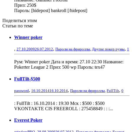
Приз: 250$
Пароль: [hidepost] bankroll [/hidepost]
Поделиться этим
Cтатьи по теме
Winner poker
,
,
,
27.10.2009
26.07.2012
Пароли на фрироллы
,
Другие покер румы
1
Рум: Winner poker Дата и время: 27.10 22:30 Название:
Pokerter League 2 Приз: 500 wp Пароль: tex47
FullTilt-$500
,
,
,
password
16.10.2014
16.10.2014
Пароли на фрироллы
,
FullTilt
0
: FullTilt : 16.10.2014 : 19:30 Мск : $500 : $500
VKONTAKTE CIS FREEROLL : 275458849 : : :...
Everest Poker
,
,
grindercPRO
28.08.2009
26.07.2012
Пароли на фрироллы
,
Everest