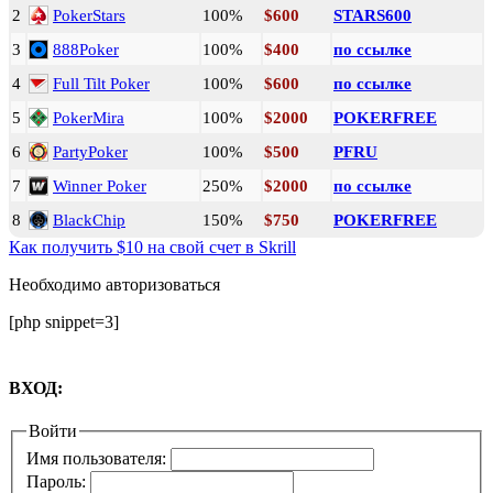
2
PokerStars
100%
$600
STARS600
3
888Poker
100%
$400
по ссылке
4
Full Tilt Poker
100%
$600
по ссылке
5
PokerMira
100%
$2000
POKERFREE
6
PartyPoker
100%
$500
PFRU
7
Winner Poker
250%
$2000
по ссылке
8
BlackChip
150%
$750
POKERFREE
Как получить $10 на свой счет в Skrill
Необходимо авторизоваться
[php snippet=3]
ВХОД:
Войти
Имя пользователя:
Пароль: