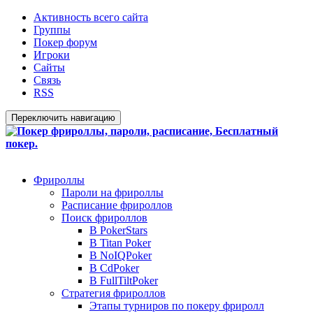
Активность всего сайта
Группы
Покер форум
Игроки
Сайты
Связь
RSS
Переключить навигацию
Фрироллы
Пароли на фрироллы
Расписание фрироллов
Поиск фрироллов
В PokerStars
В Titan Poker
В NoIQPoker
В CdPoker
В FullTiltPoker
Стратегия фрироллов
Этапы турниров по покеру фриролл