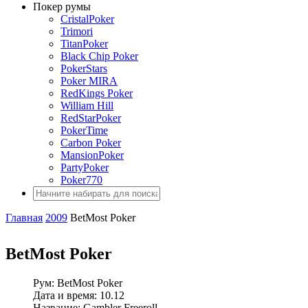
Покер румы
CristalPoker
Trimori
TitanPoker
Black Chip Poker
PokerStars
Poker MIRA
RedKings Poker
William Hill
RedStarPoker
PokerTime
Carbon Poker
MansionPoker
PartyPoker
Poker770
Главная
2009
BetMost Poker
BetMost Poker
Рум: BetMost Poker
Дата и время: 10.12
Название: Gambler Freeroll