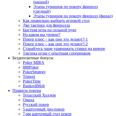
(ранний)
Этапы турниров по покеру фриролл
(средний)
Этапы турниров по покеру фриролл (финал)
Как правильно выбрать игровой стол
Две тактики для фриролла
Быстрая игра на сильной руке
На каком вы уровне?
Покер плюс – как они это делают?-1
Покер плюс – как они это делают?-2
Старайтесь чаще уравнивать ставки на ривере
Тактика игры с опытным соперником
Бездепозитные бонусы
Poker MIRA
888Poker
PokerStrategy
Trimori
PokerTime
BankrollMob
Правила покера
Техасский Холдем
Омаха
Русский покер
5-карточный дро-покер
7-ми карточный стад покер