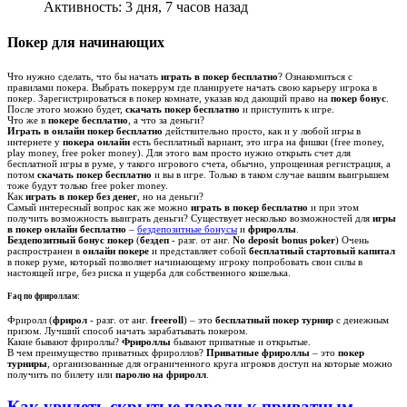
Активность: 3 дня, 7 часов назад
Покер для начинающих
Что нужно сделать, что бы начать
играть в покер бесплатно
? Ознакомиться с
правилами покера. Выбрать покеррум где планируете начать свою карьеру игрока в
покер. Зарегистрироваться в покер комнате, указав код дающий право на
покер бонус
.
После этого можно будет,
скачать покер бесплатно
и приступить к игре.
Что же в
покере бесплатно
, а что за деньги?
Играть в онлайн покер бесплатно
действительно просто, как и у любой игры в
интернете у
покера онлайн
есть бесплатный вариант, это игра на фишки (free money,
play money, free poker money). Для этого вам просто нужно открыть счет для
бесплатной игры в руме, у такого игрового счета, обычно, упрощенная регистрация, а
потом
скачать покер бесплатно
и вы в игре. Только в таком случае вашим выигрышем
тоже будут только free poker money.
Как
играть в покер без денег
, но на деньги?
Самый интересный вопрос как же можно
играть в покер бесплатно
и при этом
получить возможность выиграть деньги? Существует несколько возможностей для
игры
в покер онлайн бесплатно
–
бездепозитные бонусы
и
фрироллы
.
Бездепозитный бонус покер
(
бездеп
- разг. от анг.
No deposit bonus poker
) Очень
распространен в
онлайн покере
и представляет собой
бесплатный стартовый капитал
в покер руме, который позволяет начинающему игроку попробовать свои силы в
настоящей игре, без риска и ущерба для собственного кошелька.
Faq по фрироллам:
Фриролл (
фрирол
- разг. от анг.
freeroll
) – это
бесплатный покер турнир
с денежным
призом. Лучший способ начать зарабатывать покером.
Какие бывают фрироллы?
Фрироллы
бывают приватные и открытые.
В чем преимущество приватных фрироллов?
Приватные фрироллы
– это
покер
турниры
, организованные для ограниченного круга игроков доступ на которые можно
получить по билету или
паролю на фриролл
.
Как увидеть скрытые пароли к приватным