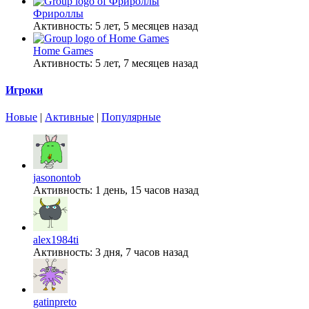
Фрироллы
Активность: 5 лет, 5 месяцев назад
Home Games
Активность: 5 лет, 7 месяцев назад
Игроки
Новые
|
Активные
|
Популярные
jasonontob
Активность: 1 день, 15 часов назад
alex1984ti
Активность: 3 дня, 7 часов назад
gatinpreto