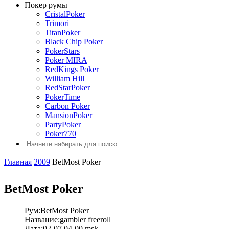
Покер румы
CristalPoker
Trimori
TitanPoker
Black Chip Poker
PokerStars
Poker MIRA
RedKings Poker
William Hill
RedStarPoker
PokerTime
Carbon Poker
MansionPoker
PartyPoker
Poker770
Главная
2009
BetMost Poker
BetMost Poker
Рум:BetMost Poker
Название:gambler freeroll
Дата:02-07 04-00 msk