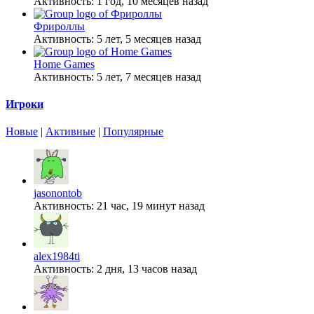
Активность: 1 год, 10 месяцев назад
Фрироллы
Активность: 5 лет, 5 месяцев назад
Home Games
Активность: 5 лет, 7 месяцев назад
Игроки
Новые
|
Активные
|
Популярные
jasonontob
Активность: 21 час, 19 минут назад
alex1984ti
Активность: 2 дня, 13 часов назад