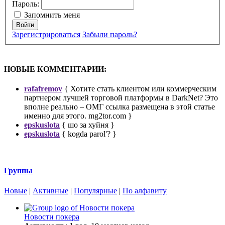
Пароль:
Запомнить меня
Войти
Зарегистрироваться
Забыли пароль?
НОВЫЕ КОММЕНТАРИИ:
rafafremov
{ Хотите стать клиентом или коммерческим
партнером лучшей торговой платформы в DarkNet? Это
вполне реально – ОМГ ссылка размещена в этой статье
именно для этого. mg2tor.com }
epskuslota
{ шо за хуйня }
epskuslota
{ kogda parol'? }
Группы
Новые
|
Активные
|
Популярные
|
По алфавиту
Новости покера