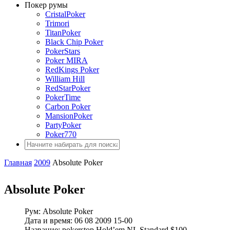
Покер румы
CristalPoker
Trimori
TitanPoker
Black Chip Poker
PokerStars
Poker MIRA
RedKings Poker
William Hill
RedStarPoker
PokerTime
Carbon Poker
MansionPoker
PartyPoker
Poker770
Главная
2009
Absolute Poker
Absolute Poker
Рум: Absolute Poker
Дата и время: 06 08 2009 15-00
Название: pokerstop Hold’em NL Standard $100