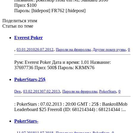
Приз: $100
Пароль: [hidepost] FR762 [/hidepost]
Поделиться этим
Cтатьи по теме
Everest Poker
,
,
,
03.01.2010
26.07.2012
Пароли на фрироллы
,
Другие покер румы
0
Рум: Everest Poker Дата и время: 1.01 Название:
37697736 Приз: 500$ Пароль: KRMN76
PokerStars-25$
,
,
,
Den
03.02.2013
07.02.2013
Пароли на фрироллы
,
PokerStars
0
: PokerStars : 07.02.2013 : 20:00 GMT : 25$ : BankrollMob
Leaderboard $25 Freeroll (ID: 681214344) : 681214344 :...
PokerStars-
,
,
,
11.07.2018
11.07.2018
Пароли на фрироллы
,
PokerStars
0