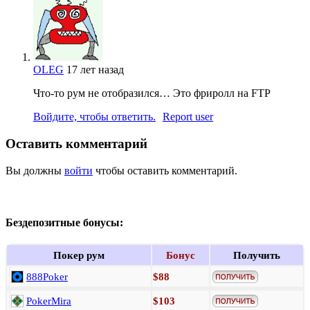
OLEG
17 лет назад
Что-то рум не отобразился… Это фриролл на FTP
Войдите, чтобы ответить.
Report user
Оставить комментарий
Вы должны
войти
чтобы оставить комментарий.
Бездепозитные бонусы:
Покер рум
Бонус
Получить
888Poker
$88
PokerMira
$103