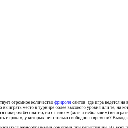
ствует огромное количество
фриролл
сайтов, где игра ведется на
но выиграть место в турнире более высокого уровня или те, на
я покером бесплатно, но с шансом (хоть и небольшим) выиграть 
ать игрокам, у которых нет столько свободного времени? Выход е
ользоваться разнообразными бонусами при регистрации. На всех