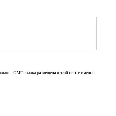
ально – ОМГ ссылка размещена в этой статье именно