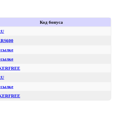
Код бонуса
RU
ARS600
ссылке
ссылке
KERFREE
RU
ссылке
KERFREE