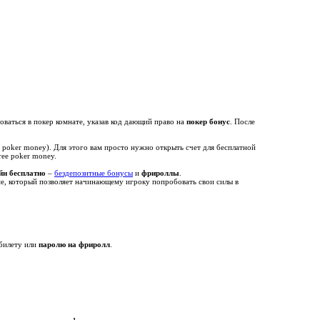
оваться в покер комнате, указав код дающий право на
покер бонус
. После
ee poker money). Для этого вам просто нужно открыть счет для бесплатной
ree poker money.
йн бесплатно
–
бездепозитные бонусы
и
фрироллы
.
е, который позволяет начинающему игроку попробовать свои силы в
 билету или
паролю на фриролл
.