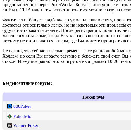
предоставленные через PokerWorks. Бонусы, доступные игрокам
ли Вы в США или нет – регистрироваться можно сразу на неско
Фактически, бонус – надбавка к сумме на вашем счету, после 
достается относительно легко, но на некоторых эти процессы с
будут стоить вам эти деньги. После регистрации, поищите, не
маленькими ставками, тогда Вам хватит вашего депозита на дол
поэтому не стоит рваться в игры, где Вы можете проиграть все 
Не важно, что сейчас тяжелые времена – все равно любой може
Холдем, но если Вы играете разумно и бережете свой счет, Вы
ставок. И ему все равно, что за игру он выигрывает 10-20 центо
Бездепозитные бонусы:
Покер рум
888Poker
PokerMira
Winner Poker