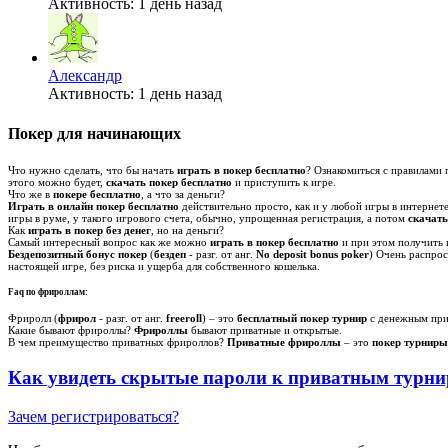
Активность: 1 день назад
Александр
Активность: 1 день назад
Покер для начинающих
Что нужно сделать, что бы начать
играть в покер бесплатно
? Ознакомиться с правилами 
этого можно будет,
скачать покер бесплатно
и приступить к игре.
Что же в
покере бесплатно
, а что за деньги?
Играть в онлайн покер бесплатно
действительно просто, как и у любой игры в интернет
игры в руме, у такого игрового счета, обычно, упрощенная регистрация, а потом
скачать
Как
играть в покер без денег
, но на деньги?
Самый интересный вопрос как же можно
играть в покер бесплатно
и при этом получить 
Бездепозитный бонус покер
(
бездеп
- разг. от анг.
No deposit bonus poker
) Очень распро
настоящей игре, без риска и ущерба для собственного кошелька.
Faq по фрироллам:
Фриролл (
фрирол
- разг. от анг.
freeroll
) – это
бесплатный покер турнир
с денежным приз
Какие бывают фрироллы?
Фрироллы
бывают приватные и открытые.
В чем преимущество приватных фрироллов?
Приватные фрироллы
– это
покер турниры
Как увидеть скрытые пароли к приватным турн
Зачем регистрироваться?