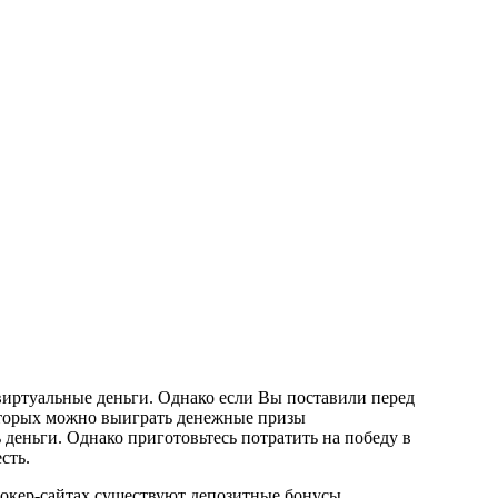
 виртуальные деньги. Однако если Вы поставили перед
 которых можно выиграть денежные призы
деньги. Однако приготовьтесь потратить на победу в
сть.
 покер-сайтах существуют депозитные бонусы,