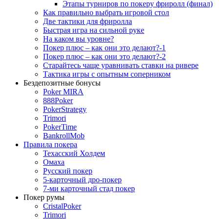
Этапы турниров по покеру фриролл (финал)
Как правильно выбрать игровой стол
Две тактики для фриролла
Быстрая игра на сильной руке
На каком вы уровне?
Покер плюс – как они это делают?-1
Покер плюс – как они это делают?-2
Старайтесь чаще уравнивать ставки на ривере
Тактика игры с опытным соперником
Бездепозитные бонусы
Poker MIRA
888Poker
PokerStrategy
Trimori
PokerTime
BankrollMob
Правила покера
Техасский Холдем
Омаха
Русский покер
5-карточный дро-покер
7-ми карточный стад покер
Покер румы
CristalPoker
Trimori