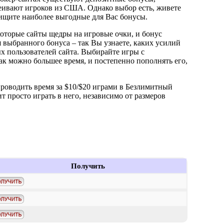
сеивают игроков из США. Однако выбор есть, живете
 ищите наиболее выгодные для Вас бонусы.
которые сайты щедры на игровые очки, и бонус
я выбранного бонуса – так Вы узнаете, каких усилий
ых пользователей сайта. Выбирайте игры с
как можно большее время, и постепенно пополнять его,
 проводить время за $10/$20 играми в Безлимитный
т просто играть в него, независимо от размеров
Получить