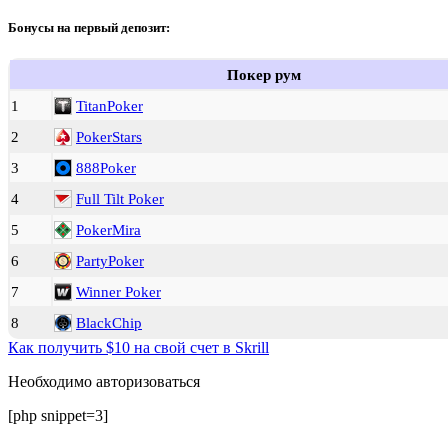
Бонусы на первый депозит:
Покер рум
1
TitanPoker
2
PokerStars
3
888Poker
4
Full Tilt Poker
5
PokerMira
6
PartyPoker
7
Winner Poker
8
BlackChip
Как получить $10 на свой счет в Skrill
Необходимо авторизоваться
[php snippet=3]