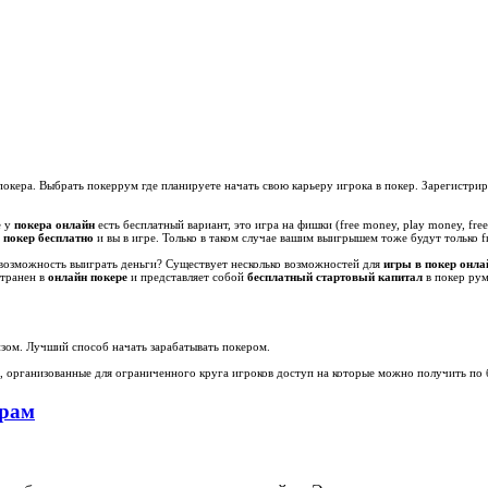
покера. Выбрать покеррум где планируете начать свою карьеру игрока в покер. Зарегистрир
е у
покера онлайн
есть бесплатный вариант, это игра на фишки (free money, play money, fr
 покер бесплатно
и вы в игре. Только в таком случае вашим выигрышем тоже будут только f
возможность выиграть деньги? Существует несколько возможностей для
игры в покер онла
странен в
онлайн покере
и представляет собой
бесплатный стартовый капитал
в покер рум
ом. Лучший способ начать зарабатывать покером.
, организованные для ограниченного круга игроков доступ на которые можно получить по
ирам