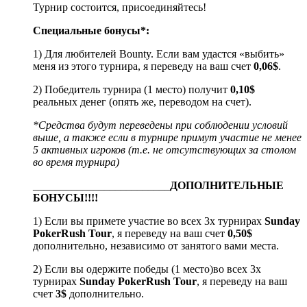
Турнир состоится, присоединяйтесь!
Специальные бонусы*:
1) Для любителей Bounty. Если вам удастся «выбить»
меня из этого турнира, я переведу на ваш счет
0,06$
.
2) Победитель турнира (1 место) получит
0,10$
реальных денег (опять же, переводом на счет).
*Средства будут переведены при соблюдении условий
выше, а также если в турнире примут участие не менее
5 активных игроков (т.е. не отсутствующих за столом
во время турнира)
_________________________
ДОПОЛНИТЕЛЬНЫЕ
БОНУСЫ!!!!
1) Если вы примете участие во всех 3х турнирах
Sunday
PokerRush Tour
, я переведу на ваш счет
0,50$
дополнительно, независимо от занятого вами места.
2) Если вы одержите победы (1 место)во всех 3х
турнирах
Sunday PokerRush Tour
, я переведу на ваш
счет
3$
дополнительно.