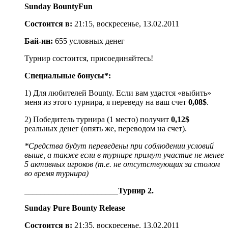
Sunday BountyFun
Состоится в:
21:15, воскресенье, 13.02.2011
Бай-ин:
655 условных денег
Турнир состоится, присоединяйтесь!
Специальные бонусы*:
1) Для любителей Bounty. Если вам удастся «выбить»
меня из этого турнира, я переведу на ваш счет
0,08$
.
2) Победитель турнира (1 место) получит
0,12$
реальных денег (опять же, переводом на счет).
*Средства будут переведены при соблюдении условий
выше, а также если в турнире примут участие не менее
5 активных игроков (т.е. не отсутствующих за столом
во время турнира)
_______________________
Турнир 2.
Sunday Pure Bounty Release
Состоится в:
21:35, воскресенье, 13.02.2011