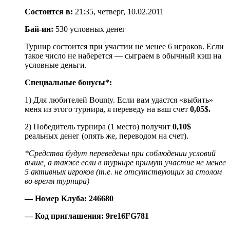
Состоится в:
21:35, четверг, 10.02.2011
Бай-ин:
530 условных денег
Турнир состоится при участии не менее 6 игроков. Если
такое число не наберется — сыграем в обычный кэш на
условные деньги.
Специальные бонусы*:
1) Для любителей Bounty. Если вам удастся «выбить»
меня из этого турнира, я переведу на ваш счет
0,05$.
2) Победитель турнира (1 место) получит
0,10$
реальных денег (опять же, переводом на счет).
*Средства будут переведены при соблюдении условий
выше, а также если в турнире примут участие не менее
5 активных игроков (т.е. не отсутствующих за столом
во время турнира)
— Номер Клуба: 246680
— Код приглашения: 9re16FG781