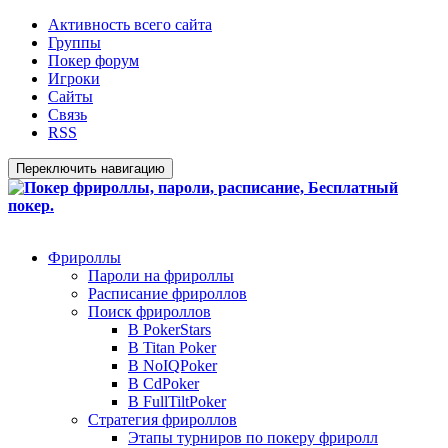
Активность всего сайта
Группы
Покер форум
Игроки
Сайты
Связь
RSS
Переключить навигацию
Фрироллы
Пароли на фрироллы
Расписание фрироллов
Поиск фрироллов
В PokerStars
В Titan Poker
В NoIQPoker
В CdPoker
В FullTiltPoker
Стратегия фрироллов
Этапы турниров по покеру фриролл