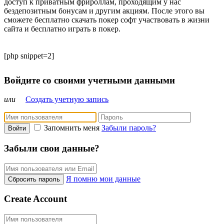
доступ к приватным фрироллам, проходящим у нас
бездепозитным бонусам и другим акциям. После этого вы
сможете бесплатно скачать покер софт участвовать в жизни
сайта и бесплатно играть в покер.
[php snippet=2]
Войдите со своими учетными данными
или
Создать учетную запись
Запомнить меня
Забыли пароль?
Войти
Забыли свои данные?
Я помню мои данные
Сбросить пароль
Create Account