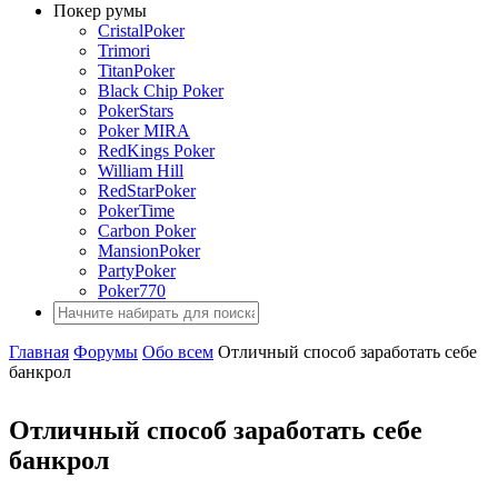
Покер румы
CristalPoker
Trimori
TitanPoker
Black Chip Poker
PokerStars
Poker MIRA
RedKings Poker
William Hill
RedStarPoker
PokerTime
Carbon Poker
MansionPoker
PartyPoker
Poker770
Главная
Форумы
Обо всем
Отличный способ заработать себе
банкрол
Отличный способ заработать себе
банкрол