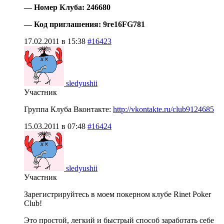
— Номер Клуба: 246680
— Код приглашения: 9re16FG781
17.02.2011 в 15:38
#16423
sledyushii
Участник
Группа Клуба Вконтакте:
http://vkontakte.ru/club9124685
15.03.2011 в 07:48
#16424
sledyushii
Участник
Зарегистрируйтесь в моем покерном клубе Rinet Poker
Club!
Это простой, легкий и быстрый способ заработать себе