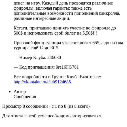
денег на игру. Каждый день проводятся различные
фрироллы, включая гаранты; также есть
дополнительные возможности пополнения банкролла,
разлиные интересные акции.
Кстати, приглашаю принять участие во фриролле до
500$ и использовать свой билет на 5,50$!!!
Призовой фонд турнира уже составляет 65$, а до начала
турнира ещё 12 дней!!!
— Номер Клуба: 246680
— Код приглашения: 9re16FG781
Все подробности в Группе Клуба Вконтакте:
http://vkontakte.ru/club9124685
Автор
Сообщения
Просмотр 8 сообщений - с 1 по 8 (из 8 всего)
Для ответа в этой теме необходимо авторизоваться.