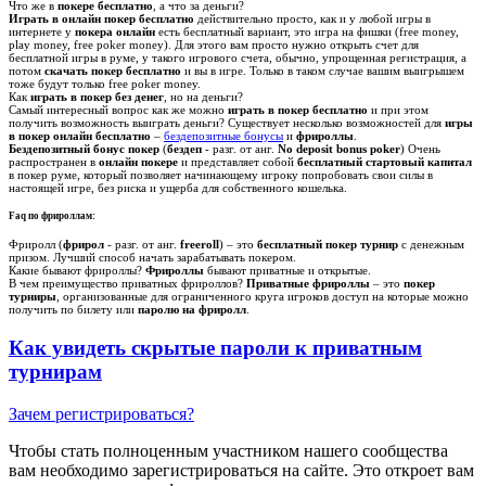
Что же в
покере бесплатно
, а что за деньги?
Играть в онлайн покер бесплатно
действительно просто, как и у любой игры в
интернете у
покера онлайн
есть бесплатный вариант, это игра на фишки (free money,
play money, free poker money). Для этого вам просто нужно открыть счет для
бесплатной игры в руме, у такого игрового счета, обычно, упрощенная регистрация, а
потом
скачать покер бесплатно
и вы в игре. Только в таком случае вашим выигрышем
тоже будут только free poker money.
Как
играть в покер без денег
, но на деньги?
Самый интересный вопрос как же можно
играть в покер бесплатно
и при этом
получить возможность выиграть деньги? Существует несколько возможностей для
игры
в покер онлайн бесплатно
–
бездепозитные бонусы
и
фрироллы
.
Бездепозитный бонус покер
(
бездеп
- разг. от анг.
No deposit bonus poker
) Очень
распространен в
онлайн покере
и представляет собой
бесплатный стартовый капитал
в покер руме, который позволяет начинающему игроку попробовать свои силы в
настоящей игре, без риска и ущерба для собственного кошелька.
Faq по фрироллам:
Фриролл (
фрирол
- разг. от анг.
freeroll
) – это
бесплатный покер турнир
с денежным
призом. Лучший способ начать зарабатывать покером.
Какие бывают фрироллы?
Фрироллы
бывают приватные и открытые.
В чем преимущество приватных фрироллов?
Приватные фрироллы
– это
покер
турниры
, организованные для ограниченного круга игроков доступ на которые можно
получить по билету или
паролю на фриролл
.
Как увидеть скрытые пароли к приватным
турнирам
Зачем регистрироваться?
Чтобы стать полноценным участником нашего сообщества
вам необходимо зарегистрироваться на сайте. Это откроет вам