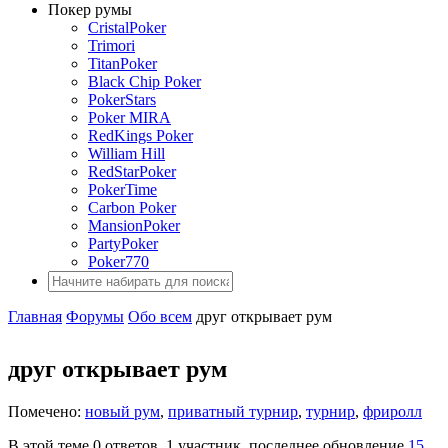
Покер румы
CristalPoker
Trimori
TitanPoker
Black Chip Poker
PokerStars
Poker MIRA
RedKings Poker
William Hill
RedStarPoker
PokerTime
Carbon Poker
MansionPoker
PartyPoker
Poker770
Главная
Форумы
Обо всем
друг открывает рум
друг открывает рум
Помечено:
новый рум
,
приватный турнир
,
турнир
,
фриролл
В этой теме 0 ответов, 1 участник, последнее обновление
15