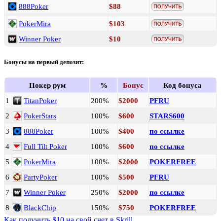
888Poker
$88
PokerMira
$103
Winner Poker
$10
Бонусы на первый депозит:
Покер рум
%
Бонус
Код бонуса
1
TitanPoker
200%
$2000
PFRU
2
PokerStars
100%
$600
STARS600
3
888Poker
100%
$400
по ссылке
4
Full Tilt Poker
100%
$600
по ссылке
5
PokerMira
100%
$2000
POKERFREE
6
PartyPoker
100%
$500
PFRU
7
Winner Poker
250%
$2000
по ссылке
8
BlackChip
150%
$750
POKERFREE
Как получить $10 на свой счет в Skrill