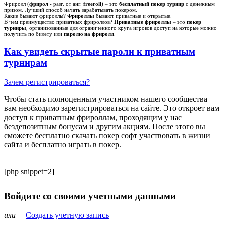
Фриролл (
фрирол
- разг. от анг.
freeroll
) – это
бесплатный покер турнир
с денежным
призом. Лучший способ начать зарабатывать покером.
Какие бывают фрироллы?
Фрироллы
бывают приватные и открытые.
В чем преимущество приватных фрироллов?
Приватные фрироллы
– это
покер
турниры
, организованные для ограниченного круга игроков доступ на которые можно
получить по билету или
паролю на фриролл
.
Как увидеть скрытые пароли к приватным
турнирам
Зачем регистрироваться?
Чтобы стать полноценным участником нашего сообщества
вам необходимо зарегистрироваться на сайте. Это откроет вам
доступ к приватным фрироллам, проходящим у нас
бездепозитным бонусам и другим акциям. После этого вы
сможете бесплатно скачать покер софт участвовать в жизни
сайта и бесплатно играть в покер.
[php snippet=2]
Войдите со своими учетными данными
или
Создать учетную запись