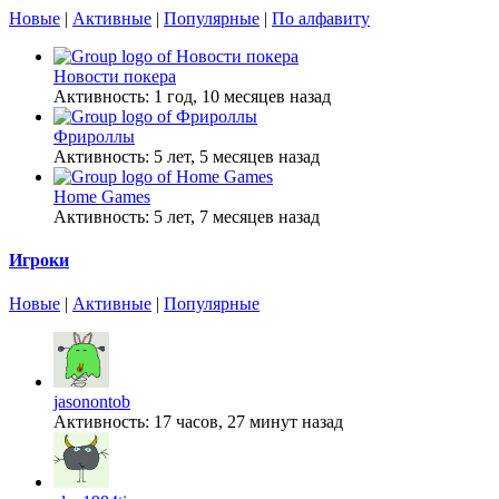
Новые
|
Активные
|
Популярные
|
По алфавиту
Новости покера
Активность: 1 год, 10 месяцев назад
Фрироллы
Активность: 5 лет, 5 месяцев назад
Home Games
Активность: 5 лет, 7 месяцев назад
Игроки
Новые
|
Активные
|
Популярные
jasonontob
Активность: 17 часов, 27 минут назад