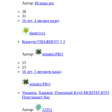
Автор:
Игроки.pro
28
31
16 лет, 4 месяца назад
dante1vs1
Конкурс!!!ВАЖНО!!!
1
2
Автор:
grindercPRO
15
23
16 лет, 5 месяцев назад
grindercPRO
Украина, Харьков, Покерный Клуб МОНТЕСИТО
Приглашает Вас
Автор:
53351