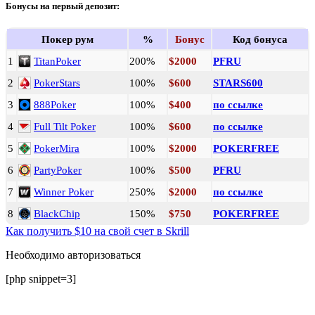
Бонусы на первый депозит:
Покер рум
%
Бонус
Код бонуса
1
TitanPoker
200%
$2000
PFRU
2
PokerStars
100%
$600
STARS600
3
888Poker
100%
$400
по ссылке
4
Full Tilt Poker
100%
$600
по ссылке
5
PokerMira
100%
$2000
POKERFREE
6
PartyPoker
100%
$500
PFRU
7
Winner Poker
250%
$2000
по ссылке
8
BlackChip
150%
$750
POKERFREE
Как получить $10 на свой счет в Skrill
Необходимо авторизоваться
[php snippet=3]