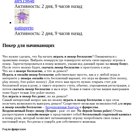
alex1984ti
Активность: 2 дня, 9 часов назад
gatinpreto
Активность: 2 дня, 9 часов назад
Покер для начинающих
Что нужно сделать, что бы начать
играть в покер бесплатно
? Ознакомиться с
правилами покера. Выбрать покеррум где планируете начать свою карьеру игрока в
покер. Зарегистрироваться в покер комнате, указав код дающий право на
покер бонус
.
После этого можно будет,
скачать покер бесплатно
и приступить к игре.
Что же в
покере бесплатно
, а что за деньги?
Играть в онлайн покер бесплатно
действительно просто, как и у любой игры в
интернете у
покера онлайн
есть бесплатный вариант, это игра на фишки (free money,
play money, free poker money). Для этого вам просто нужно открыть счет для
бесплатной игры в руме, у такого игрового счета, обычно, упрощенная регистрация, а
потом
скачать покер бесплатно
и вы в игре. Только в таком случае вашим выигрышем
тоже будут только free poker money.
Как
играть в покер без денег
, но на деньги?
Самый интересный вопрос как же можно
играть в покер бесплатно
и при этом
получить возможность выиграть деньги? Существует несколько возможностей для
игры
в покер онлайн бесплатно
–
бездепозитные бонусы
и
фрироллы
.
Бездепозитный бонус покер
(
бездеп
- разг. от анг.
No deposit bonus poker
) Очень
распространен в
онлайн покере
и представляет собой
бесплатный стартовый капитал
в покер руме, который позволяет начинающему игроку попробовать свои силы в
настоящей игре, без риска и ущерба для собственного кошелька.
Faq по фрироллам: