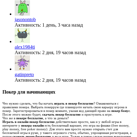
jasonontob
Активность: 1 день, 3 часа назад
alex1984ti
Активность: 2 дня, 19 часов назад
gatinpreto
Активность: 2 дня, 19 часов назад
Покер для начинающих
Что нужно сделать, что бы начать
играть в покер бесплатно
? Ознакомиться с
правилами покера. Выбрать покеррум где планируете начать свою карьеру игрока в
покер. Зарегистрироваться в покер комнате, указав код дающий право на
покер бонус
.
После этого можно будет,
скачать покер бесплатно
и приступить к игре.
Что же в
покере бесплатно
, а что за деньги?
Играть в онлайн покер бесплатно
действительно просто, как и у любой игры в
интернете у
покера онлайн
есть бесплатный вариант, это игра на фишки (free money,
play money, free poker money). Для этого вам просто нужно открыть счет для
бесплатной игры в руме, у такого игрового счета, обычно, упрощенная регистрация, а
потом
скачать покер бесплатно
и вы в игре. Только в таком случае вашим выигрышем