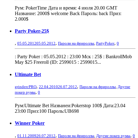
Рум: PokerTime Дата и время: 4 июля 20.00 GMT
Название: 2000$ welcome Back Пароль: back Приз:
2.000$
Party Poker-25$
,
,
,
05.05.2012
05.05.2012
Пароли на фрироллы
,
PartyPoker
0
: Party Poker : 05.05.2012 : 23:00 Мск : 25$ : BankrollMob
May $25 Freeroll (ID: 2599015 : 2599015...
Ultimate Bet
,
,
grindercPRO
22.04.2010
26.07.2012
Пароли на фрироллы
,
Другие
,
покер румы
0
Рум:Ultimate Bet Названеи:Pokerstop 100$ Дата:23.04
23:00 Приз:100 Пароль:UB698
Winner Poker
,
,
,
01.11.2009
26.07.2012
Пароли на фрироллы
,
Другие покер румы
0