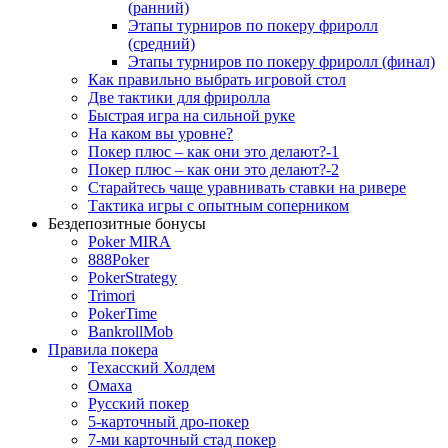
(ранний)
Этапы турниров по покеру фриролл
(средний)
Этапы турниров по покеру фриролл (финал)
Как правильно выбрать игровой стол
Две тактики для фриролла
Быстрая игра на сильной руке
На каком вы уровне?
Покер плюс – как они это делают?-1
Покер плюс – как они это делают?-2
Старайтесь чаще уравнивать ставки на ривере
Тактика игры с опытным соперником
Бездепозитные бонусы
Poker MIRA
888Poker
PokerStrategy
Trimori
PokerTime
BankrollMob
Правила покера
Техасский Холдем
Омаха
Русский покер
5-карточный дро-покер
7-ми карточный стад покер