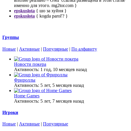
вполне реально – ОМГ ссылка размещена в этой статье
именно для этого. mg2tor.com }
epskuslota
{ шо за хуйня }
epskuslota
{ kogda parol'? }
Группы
Новые
|
Активные
|
Популярные
|
По алфавиту
Новости покера
Активность: 1 год, 10 месяцев назад
Фрироллы
Активность: 5 лет, 5 месяцев назад
Home Games
Активность: 5 лет, 7 месяцев назад
Игроки
Новые
|
Активные
|
Популярные