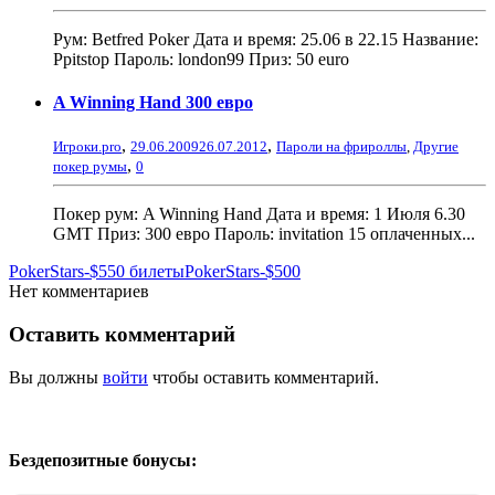
Рум: Betfred Poker Дата и время: 25.06 в 22.15 Название:
Ppitstop Пароль: london99 Приз: 50 euro
A Winning Hand 300 евро
,
,
Игроки.pro
29.06.2009
26.07.2012
Пароли на фрироллы
,
Другие
,
покер румы
0
Покер рум: A Winning Hand Дата и время: 1 Июля 6.30
GMT Приз: 300 евро Пароль: invitation 15 оплаченных...
PokerStars-$550 билеты
PokerStars-$500
Нет комментариев
Оставить комментарий
Вы должны
войти
чтобы оставить комментарий.
Бездепозитные бонусы: