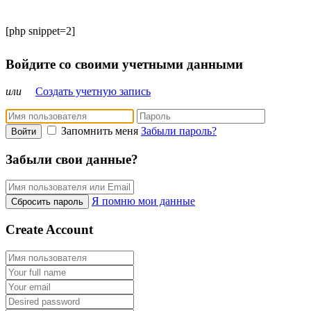
[php snippet=2]
Войдите со своими учетными данными
или
Создать учетную запись
Запомнить меня
Забыли пароль?
Войти
Забыли свои данные?
Я помню мои данные
Сбросить пароль
Create Account