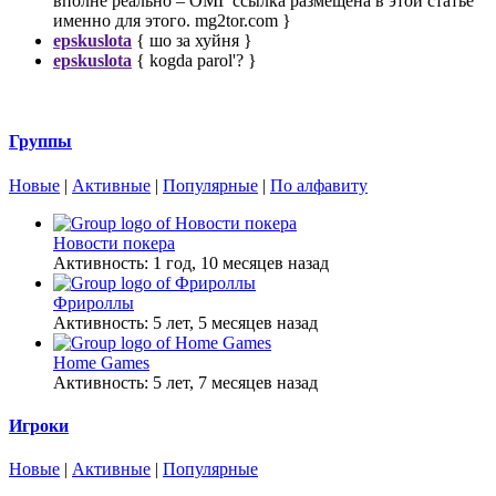
вполне реально – ОМГ ссылка размещена в этой статье
именно для этого. mg2tor.com }
epskuslota
{ шо за хуйня }
epskuslota
{ kogda parol'? }
Группы
Новые
|
Активные
|
Популярные
|
По алфавиту
Новости покера
Активность: 1 год, 10 месяцев назад
Фрироллы
Активность: 5 лет, 5 месяцев назад
Home Games
Активность: 5 лет, 7 месяцев назад
Игроки
Новые
|
Активные
|
Популярные