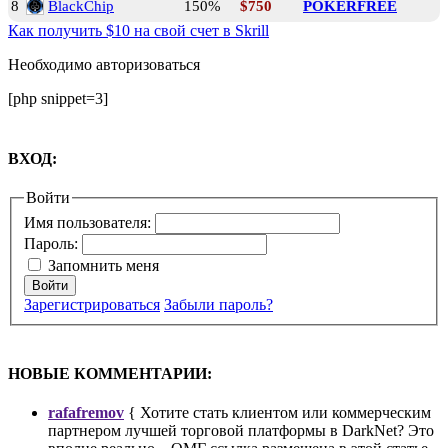
8
BlackChip
150%
$750
POKERFREE
Как получить $10 на свой счет в Skrill
Необходимо авторизоваться
[php snippet=3]
ВХОД:
Войти
Имя пользователя:
Пароль:
Запомнить меня
Войти
Зарегистрироваться
Забыли пароль?
НОВЫЕ КОММЕНТАРИИ:
rafafremov
{ Хотите стать клиентом или коммерческим
партнером лучшей торговой платформы в DarkNet? Это