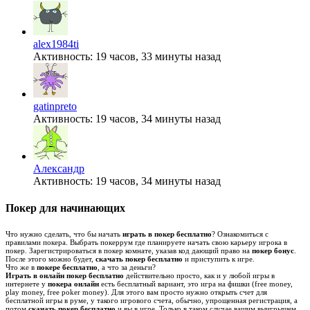
alex1984ti
Активность: 19 часов, 33 минуты назад
gatinpreto
Активность: 19 часов, 34 минуты назад
Александр
Активность: 19 часов, 34 минуты назад
Покер для начинающих
Что нужно сделать, что бы начать
играть в покер бесплатно
? Ознакомиться с
правилами покера. Выбрать покеррум где планируете начать свою карьеру игрока в
покер. Зарегистрироваться в покер комнате, указав код дающий право на
покер бонус
.
После этого можно будет,
скачать покер бесплатно
и приступить к игре.
Что же в
покере бесплатно
, а что за деньги?
Играть в онлайн покер бесплатно
действительно просто, как и у любой игры в
интернете у
покера онлайн
есть бесплатный вариант, это игра на фишки (free money,
play money, free poker money). Для этого вам просто нужно открыть счет для
бесплатной игры в руме, у такого игрового счета, обычно, упрощенная регистрация, а
потом
скачать покер бесплатно
и вы в игре. Только в таком случае вашим выигрышем