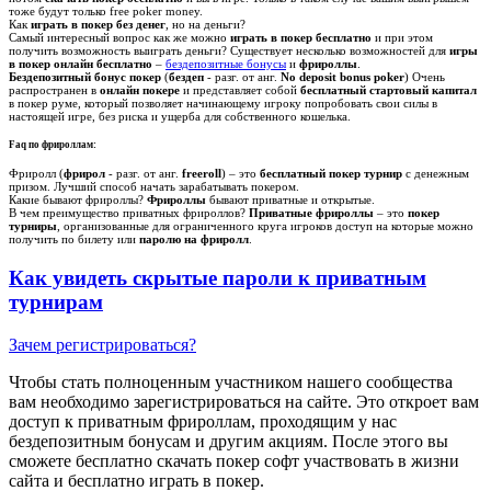
тоже будут только free poker money.
Как
играть в покер без денег
, но на деньги?
Самый интересный вопрос как же можно
играть в покер бесплатно
и при этом
получить возможность выиграть деньги? Существует несколько возможностей для
игры
в покер онлайн бесплатно
–
бездепозитные бонусы
и
фрироллы
.
Бездепозитный бонус покер
(
бездеп
- разг. от анг.
No deposit bonus poker
) Очень
распространен в
онлайн покере
и представляет собой
бесплатный стартовый капитал
в покер руме, который позволяет начинающему игроку попробовать свои силы в
настоящей игре, без риска и ущерба для собственного кошелька.
Faq по фрироллам:
Фриролл (
фрирол
- разг. от анг.
freeroll
) – это
бесплатный покер турнир
с денежным
призом. Лучший способ начать зарабатывать покером.
Какие бывают фрироллы?
Фрироллы
бывают приватные и открытые.
В чем преимущество приватных фрироллов?
Приватные фрироллы
– это
покер
турниры
, организованные для ограниченного круга игроков доступ на которые можно
получить по билету или
паролю на фриролл
.
Как увидеть скрытые пароли к приватным
турнирам
Зачем регистрироваться?
Чтобы стать полноценным участником нашего сообщества
вам необходимо зарегистрироваться на сайте. Это откроет вам
доступ к приватным фрироллам, проходящим у нас
бездепозитным бонусам и другим акциям. После этого вы
сможете бесплатно скачать покер софт участвовать в жизни
сайта и бесплатно играть в покер.