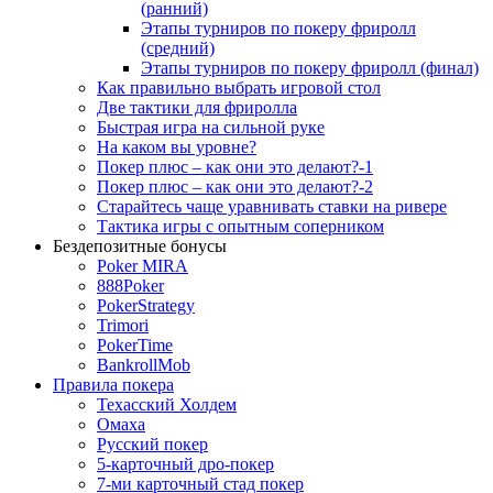
(ранний)
Этапы турниров по покеру фриролл
(средний)
Этапы турниров по покеру фриролл (финал)
Как правильно выбрать игровой стол
Две тактики для фриролла
Быстрая игра на сильной руке
На каком вы уровне?
Покер плюс – как они это делают?-1
Покер плюс – как они это делают?-2
Старайтесь чаще уравнивать ставки на ривере
Тактика игры с опытным соперником
Бездепозитные бонусы
Poker MIRA
888Poker
PokerStrategy
Trimori
PokerTime
BankrollMob
Правила покера
Техасский Холдем
Омаха
Русский покер
5-карточный дро-покер
7-ми карточный стад покер