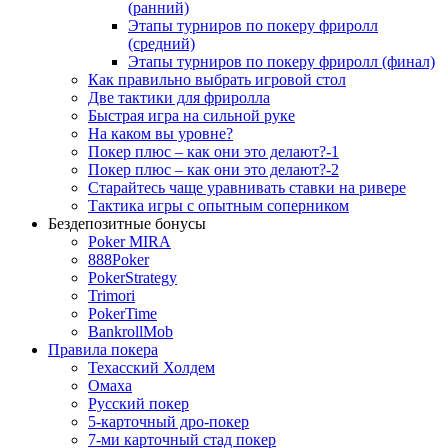
(ранний)
Этапы турниров по покеру фриролл
(средний)
Этапы турниров по покеру фриролл (финал)
Как правильно выбрать игровой стол
Две тактики для фриролла
Быстрая игра на сильной руке
На каком вы уровне?
Покер плюс – как они это делают?-1
Покер плюс – как они это делают?-2
Старайтесь чаще уравнивать ставки на ривере
Тактика игры с опытным соперником
Бездепозитные бонусы
Poker MIRA
888Poker
PokerStrategy
Trimori
PokerTime
BankrollMob
Правила покера
Техасский Холдем
Омаха
Русский покер
5-карточный дро-покер
7-ми карточный стад покер