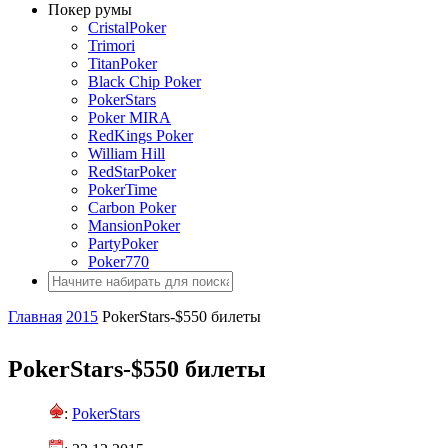
Покер румы
CristalPoker
Trimori
TitanPoker
Black Chip Poker
PokerStars
Poker MIRA
RedKings Poker
William Hill
RedStarPoker
PokerTime
Carbon Poker
MansionPoker
PartyPoker
Poker770
Главная
2015
PokerStars-$550 билеты
PokerStars-$550 билеты
:
PokerStars