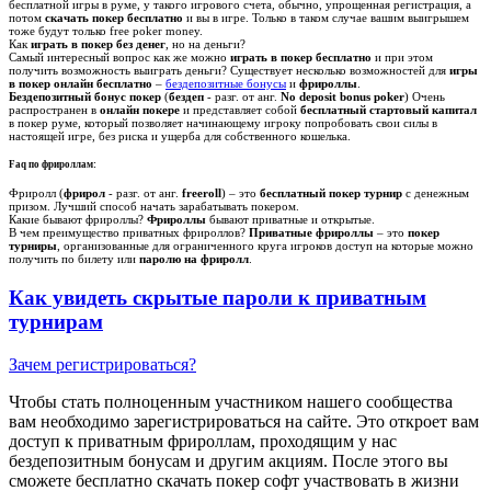
бесплатной игры в руме, у такого игрового счета, обычно, упрощенная регистрация, а
потом
скачать покер бесплатно
и вы в игре. Только в таком случае вашим выигрышем
тоже будут только free poker money.
Как
играть в покер без денег
, но на деньги?
Самый интересный вопрос как же можно
играть в покер бесплатно
и при этом
получить возможность выиграть деньги? Существует несколько возможностей для
игры
в покер онлайн бесплатно
–
бездепозитные бонусы
и
фрироллы
.
Бездепозитный бонус покер
(
бездеп
- разг. от анг.
No deposit bonus poker
) Очень
распространен в
онлайн покере
и представляет собой
бесплатный стартовый капитал
в покер руме, который позволяет начинающему игроку попробовать свои силы в
настоящей игре, без риска и ущерба для собственного кошелька.
Faq по фрироллам:
Фриролл (
фрирол
- разг. от анг.
freeroll
) – это
бесплатный покер турнир
с денежным
призом. Лучший способ начать зарабатывать покером.
Какие бывают фрироллы?
Фрироллы
бывают приватные и открытые.
В чем преимущество приватных фрироллов?
Приватные фрироллы
– это
покер
турниры
, организованные для ограниченного круга игроков доступ на которые можно
получить по билету или
паролю на фриролл
.
Как увидеть скрытые пароли к приватным
турнирам
Зачем регистрироваться?
Чтобы стать полноценным участником нашего сообщества
вам необходимо зарегистрироваться на сайте. Это откроет вам
доступ к приватным фрироллам, проходящим у нас
бездепозитным бонусам и другим акциям. После этого вы
сможете бесплатно скачать покер софт участвовать в жизни