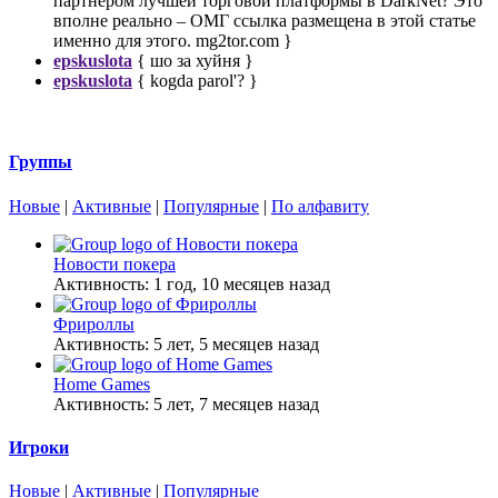
партнером лучшей торговой платформы в DarkNet? Это
вполне реально – ОМГ ссылка размещена в этой статье
именно для этого. mg2tor.com }
epskuslota
{ шо за хуйня }
epskuslota
{ kogda parol'? }
Группы
Новые
|
Активные
|
Популярные
|
По алфавиту
Новости покера
Активность: 1 год, 10 месяцев назад
Фрироллы
Активность: 5 лет, 5 месяцев назад
Home Games
Активность: 5 лет, 7 месяцев назад
Игроки
Новые
|
Активные
|
Популярные