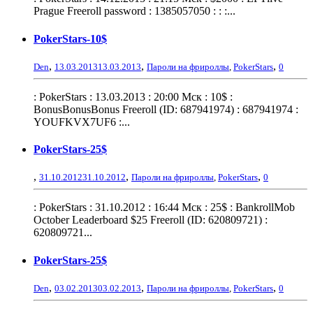
Prague Freeroll password : 1385057050 : : :...
PokerStars-10$
,
,
,
Den
13.03.2013
13.03.2013
Пароли на фрироллы
,
PokerStars
0
: PokerStars : 13.03.2013 : 20:00 Мск : 10$ :
BonusBonusBonus Freeroll (ID: 687941974) : 687941974 :
YOUFKVX7UF6 :...
PokerStars-25$
,
,
,
31.10.2012
31.10.2012
Пароли на фрироллы
,
PokerStars
0
: PokerStars : 31.10.2012 : 16:44 Мск : 25$ : BankrollMob
October Leaderboard $25 Freeroll (ID: 620809721) :
620809721...
PokerStars-25$
,
,
,
Den
03.02.2013
03.02.2013
Пароли на фрироллы
,
PokerStars
0