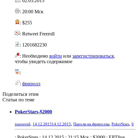
: 02.05.2015
: 20:00 Мск
: $255
: Retweet Freeroll
: 1201682230
: Необходимо
войти
или
зарегистрироваться
,
чтобы увидеть содержимое
:
:
фриролл
Поделиться этим
Cтатьи по теме
PokerStars-$2000
,
,
,
password
14.12.2015
14.12.2015
Пароли на фрироллы
,
PokerStars
0
: PokerStars : 14.12.2015 : 21:15 Мск : $2000 : EPTlive