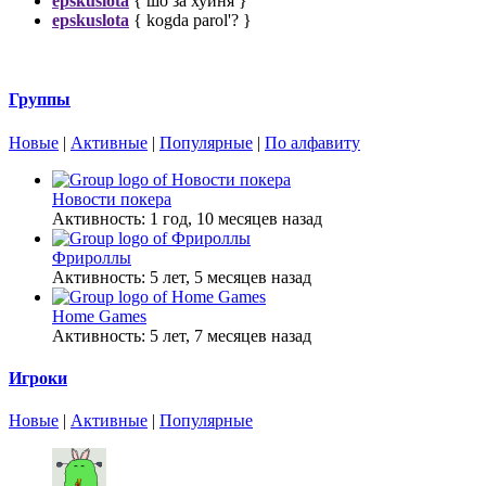
epskuslota
{ шо за хуйня }
epskuslota
{ kogda parol'? }
Группы
Новые
|
Активные
|
Популярные
|
По алфавиту
Новости покера
Активность: 1 год, 10 месяцев назад
Фрироллы
Активность: 5 лет, 5 месяцев назад
Home Games
Активность: 5 лет, 7 месяцев назад
Игроки
Новые
|
Активные
|
Популярные