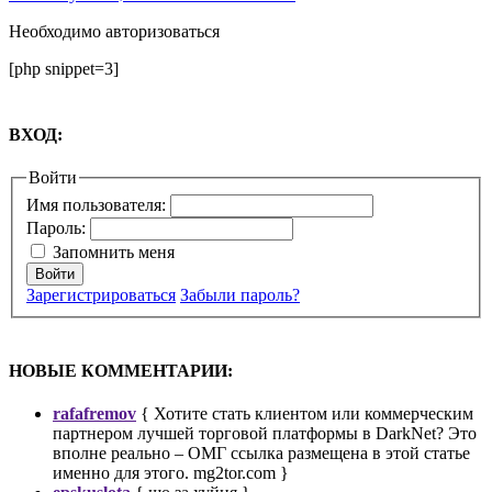
Необходимо авторизоваться
[php snippet=3]
ВХОД:
Войти
Имя пользователя:
Пароль:
Запомнить меня
Войти
Зарегистрироваться
Забыли пароль?
НОВЫЕ КОММЕНТАРИИ:
rafafremov
{ Хотите стать клиентом или коммерческим
партнером лучшей торговой платформы в DarkNet? Это
вполне реально – ОМГ ссылка размещена в этой статье
именно для этого. mg2tor.com }