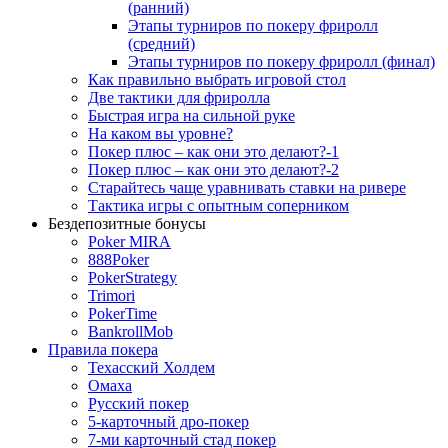
(ранний)
Этапы турниров по покеру фриролл
(средний)
Этапы турниров по покеру фриролл (финал)
Как правильно выбрать игровой стол
Две тактики для фриролла
Быстрая игра на сильной руке
На каком вы уровне?
Покер плюс – как они это делают?-1
Покер плюс – как они это делают?-2
Старайтесь чаще уравнивать ставки на ривере
Тактика игры с опытным соперником
Бездепозитные бонусы
Poker MIRA
888Poker
PokerStrategy
Trimori
PokerTime
BankrollMob
Правила покера
Техасский Холдем
Омаха
Русский покер
5-карточный дро-покер
7-ми карточный стад покер