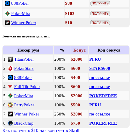
888Poker
$88
PokerMira
$103
Winner Poker
$10
Бонусы на первый депозит:
Покер рум
%
Бонус
Код бонуса
1
TitanPoker
200%
$2000
PFRU
2
PokerStars
100%
$600
STARS600
3
888Poker
100%
$400
по ссылке
4
Full Tilt Poker
100%
$600
по ссылке
5
PokerMira
100%
$2000
POKERFREE
6
PartyPoker
100%
$500
PFRU
7
Winner Poker
250%
$2000
по ссылке
8
BlackChip
150%
$750
POKERFREE
Как получить $10 на свой счет в Skrill