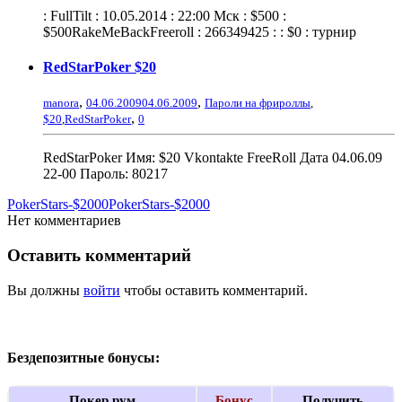
: FullTilt : 10.05.2014 : 22:00 Мск : $500 :
$500RakeMeBackFreeroll : 266349425 : : $0 : турнир
RedStarPoker $20
,
,
manora
04.06.2009
04.06.2009
Пароли на фрироллы
,
,
$20
,
RedStarPoker
0
RedStarPoker Имя: $20 Vkontakte FreeRoll Дата 04.06.09
22-00 Пароль: 80217
PokerStars-$2000
PokerStars-$2000
Нет комментариев
Оставить комментарий
Вы должны
войти
чтобы оставить комментарий.
Бездепозитные бонусы:
Покер рум
Бонус
Получить