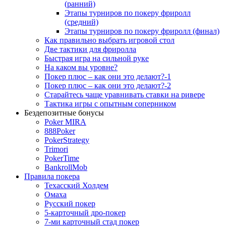
(ранний)
Этапы турниров по покеру фриролл
(средний)
Этапы турниров по покеру фриролл (финал)
Как правильно выбрать игровой стол
Две тактики для фриролла
Быстрая игра на сильной руке
На каком вы уровне?
Покер плюс – как они это делают?-1
Покер плюс – как они это делают?-2
Старайтесь чаще уравнивать ставки на ривере
Тактика игры с опытным соперником
Бездепозитные бонусы
Poker MIRA
888Poker
PokerStrategy
Trimori
PokerTime
BankrollMob
Правила покера
Техасский Холдем
Омаха
Русский покер
5-карточный дро-покер
7-ми карточный стад покер