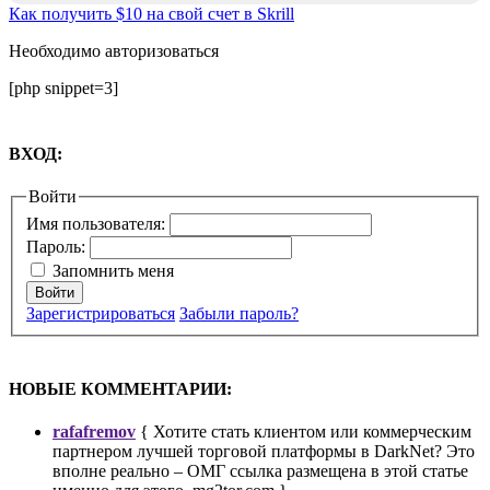
Как получить $10 на свой счет в Skrill
Необходимо авторизоваться
[php snippet=3]
ВХОД:
Войти
Имя пользователя:
Пароль:
Запомнить меня
Войти
Зарегистрироваться
Забыли пароль?
НОВЫЕ КОММЕНТАРИИ:
rafafremov
{ Хотите стать клиентом или коммерческим
партнером лучшей торговой платформы в DarkNet? Это
вполне реально – ОМГ ссылка размещена в этой статье