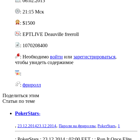
: 06.02.2015
: 21:15 Мск
: $1500
: EPTLIVE Deauville freeroll
: 1070208400
: Необходимо
войти
или
зарегистрироваться
,
чтобы увидеть содержимое
:
:
фриролл
Поделиться этим
Cтатьи по теме
PokerStars-
,
,
,
23.12.2014
23.12.2014
Пароли на фрироллы
,
PokerStars
1
: PokerStars : 23.12.2014 : 02:00 EET : : Run It Once Elite