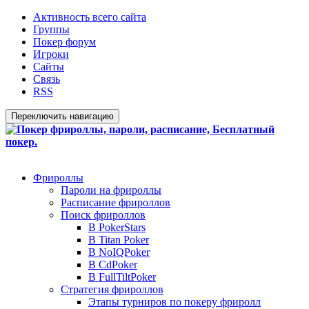
Активность всего сайта
Группы
Покер форум
Игроки
Сайты
Связь
RSS
Переключить навигацию
Фрироллы
Пароли на фрироллы
Расписание фрироллов
Поиск фрироллов
В PokerStars
В Titan Poker
В NoIQPoker
В CdPoker
В FullTiltPoker
Стратегия фрироллов
Этапы турниров по покеру фриролл