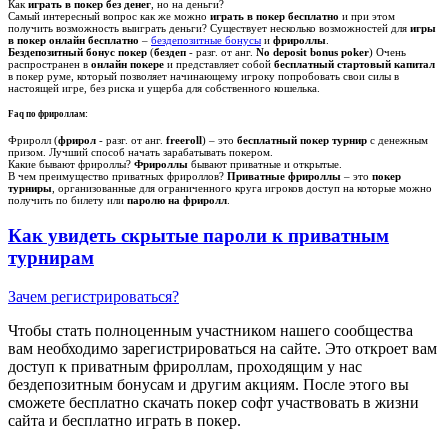
Как
играть в покер без денег
, но на деньги?
Самый интересный вопрос как же можно
играть в покер бесплатно
и при этом
получить возможность выиграть деньги? Существует несколько возможностей для
игры
в покер онлайн бесплатно
–
бездепозитные бонусы
и
фрироллы
.
Бездепозитный бонус покер
(
бездеп
- разг. от анг.
No deposit bonus poker
) Очень
распространен в
онлайн покере
и представляет собой
бесплатный стартовый капитал
в покер руме, который позволяет начинающему игроку попробовать свои силы в
настоящей игре, без риска и ущерба для собственного кошелька.
Faq по фрироллам:
Фриролл (
фрирол
- разг. от анг.
freeroll
) – это
бесплатный покер турнир
с денежным
призом. Лучший способ начать зарабатывать покером.
Какие бывают фрироллы?
Фрироллы
бывают приватные и открытые.
В чем преимущество приватных фрироллов?
Приватные фрироллы
– это
покер
турниры
, организованные для ограниченного круга игроков доступ на которые можно
получить по билету или
паролю на фриролл
.
Как увидеть скрытые пароли к приватным
турнирам
Зачем регистрироваться?
Чтобы стать полноценным участником нашего сообщества
вам необходимо зарегистрироваться на сайте. Это откроет вам
доступ к приватным фрироллам, проходящим у нас
бездепозитным бонусам и другим акциям. После этого вы
сможете бесплатно скачать покер софт участвовать в жизни
сайта и бесплатно играть в покер.