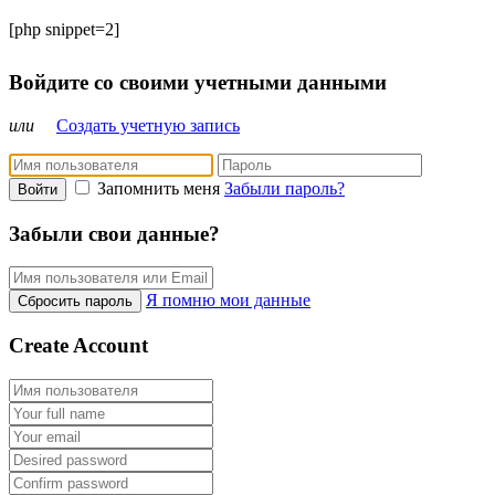
[php snippet=2]
Войдите со своими учетными данными
или
Создать учетную запись
Запомнить меня
Забыли пароль?
Войти
Забыли свои данные?
Я помню мои данные
Сбросить пароль
Create Account