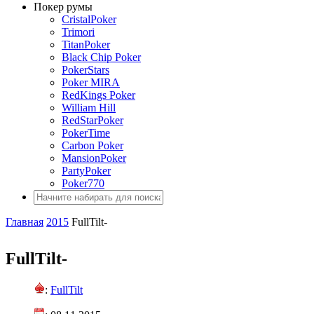
Покер румы
CristalPoker
Trimori
TitanPoker
Black Chip Poker
PokerStars
Poker MIRA
RedKings Poker
William Hill
RedStarPoker
PokerTime
Carbon Poker
MansionPoker
PartyPoker
Poker770
Главная
2015
FullTilt-
FullTilt-
:
FullTilt