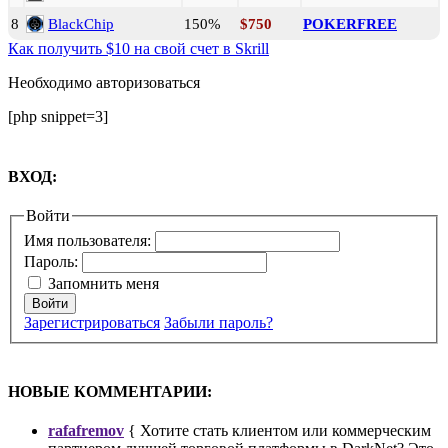
8
BlackChip
150%
$750
POKERFREE
Как получить $10 на свой счет в Skrill
Необходимо авторизоваться
[php snippet=3]
ВХОД:
Войти
Имя пользователя:
Пароль:
Запомнить меня
Войти
Зарегистрироваться
Забыли пароль?
НОВЫЕ КОММЕНТАРИИ:
rafafremov
{ Хотите стать клиентом или коммерческим