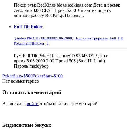
Покер рум: RedKings blogs.redkings.com Дата и время:
сегодня 20:00 CEST Приз: $250 + шанс выиграть
летнюю работу RedKings Пароль:...
Full Tilt Poker
,
,
grindercPRO
05.06.2009
05.06.2009
Пароли на фрироллы
,
Full Tilt
,
Poker
,
FullTiltPoker
3
Рум:Full Tilt Poker Название:ID 93846877 Дата и
время:5.06.2009 2:00 Приз:150$ (Stud Hi Limit)
Пароль:meddybop
PokerStars-$500
PokerStars-$100
Нет комментариев
Оставить комментарий
Вы должны
войти
чтобы оставить комментарий.
Бездепозитные бонусы: