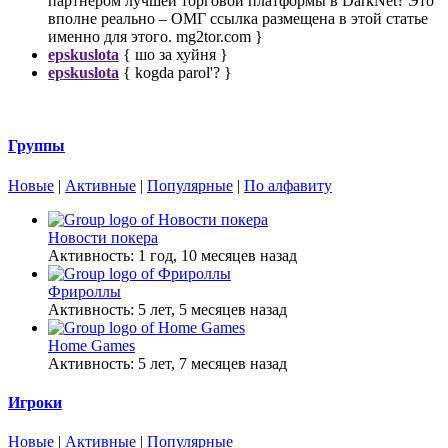
партнером лучшей торговой платформы в DarkNet? Это
вполне реально – ОМГ ссылка размещена в этой статье
именно для этого. mg2tor.com }
epskuslota
{ шо за хуйня }
epskuslota
{ kogda parol'? }
Группы
Новые
|
Активные
|
Популярные
|
По алфавиту
Новости покера
Активность: 1 год, 10 месяцев назад
Фрироллы
Активность: 5 лет, 5 месяцев назад
Home Games
Активность: 5 лет, 7 месяцев назад
Игроки
Новые
|
Активные
|
Популярные