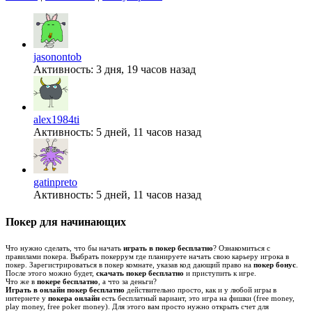
jasonontob
Активность: 3 дня, 19 часов назад
alex1984ti
Активность: 5 дней, 11 часов назад
gatinpreto
Активность: 5 дней, 11 часов назад
Покер для начинающих
Что нужно сделать, что бы начать
играть в покер бесплатно
? Ознакомиться с
правилами покера. Выбрать покеррум где планируете начать свою карьеру игрока в
покер. Зарегистрироваться в покер комнате, указав код дающий право на
покер бонус
.
После этого можно будет,
скачать покер бесплатно
и приступить к игре.
Что же в
покере бесплатно
, а что за деньги?
Играть в онлайн покер бесплатно
действительно просто, как и у любой игры в
интернете у
покера онлайн
есть бесплатный вариант, это игра на фишки (free money,
play money, free poker money). Для этого вам просто нужно открыть счет для