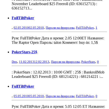
November Leaderboard $25 Freeroll (ID: 636152713) :
636152713...
FullTiltPoker
,
,
,
02.05.2010
02.05.2010
Пароли на фрироллы
,
FullTiltPoker
1
Рум: FullTiltPoker Дата и время: 2.05 12:00ET Название:
The Raptor Open Пароль: talon Коммент: buy-in: 1,5$
PokerStars-25$
,
,
,
Den
11.02.2013
12.02.2013
Пароли на фрироллы
,
PokerStars
0
: PokerStars : 12.02.2013 : 10:00 GMT : 25$ : BankrollMob
Leaderboard $25 Freeroll (ID: 681214221) : 681214221 :...
FullTiltPoker
,
,
,
05.05.2010
05.05.2010
Пароли на фрироллы
,
FullTiltPoker
0
Рум: FullTiltPoker Дата и время: 5.05 12:05 ET Название: