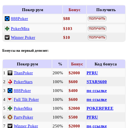
Покер рум
Бонус
Получить
888Poker
$88
PokerMira
$103
Winner Poker
$10
Бонусы на первый депозит:
Покер рум
%
Бонус
Код бонуса
1
TitanPoker
200%
$2000
PFRU
2
PokerStars
100%
$600
STARS600
3
888Poker
100%
$400
по ссылке
4
Full Tilt Poker
100%
$600
по ссылке
5
PokerMira
100%
$2000
POKERFREE
6
PartyPoker
100%
$500
PFRU
7
Winner Poker
250%
$2000
по ссылке