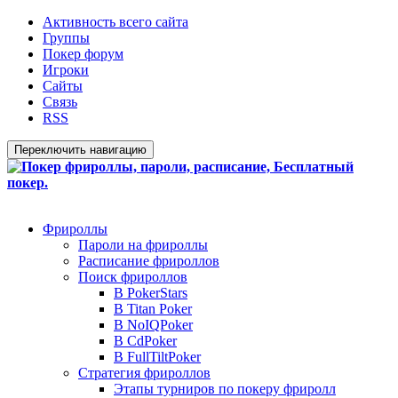
Активность всего сайта
Группы
Покер форум
Игроки
Сайты
Связь
RSS
Переключить навигацию
Фрироллы
Пароли на фрироллы
Расписание фрироллов
Поиск фрироллов
В PokerStars
В Titan Poker
В NoIQPoker
В CdPoker
В FullTiltPoker
Стратегия фрироллов
Этапы турниров по покеру фриролл