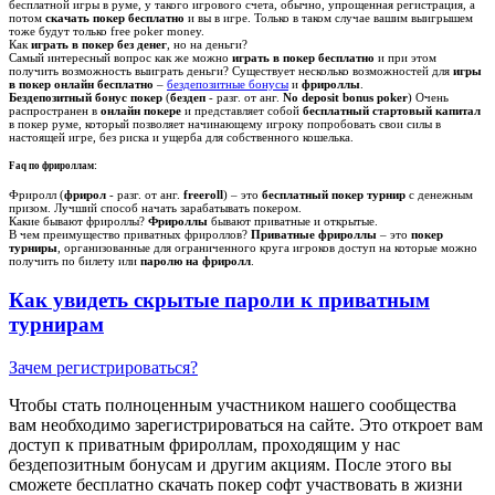
бесплатной игры в руме, у такого игрового счета, обычно, упрощенная регистрация, а
потом
скачать покер бесплатно
и вы в игре. Только в таком случае вашим выигрышем
тоже будут только free poker money.
Как
играть в покер без денег
, но на деньги?
Самый интересный вопрос как же можно
играть в покер бесплатно
и при этом
получить возможность выиграть деньги? Существует несколько возможностей для
игры
в покер онлайн бесплатно
–
бездепозитные бонусы
и
фрироллы
.
Бездепозитный бонус покер
(
бездеп
- разг. от анг.
No deposit bonus poker
) Очень
распространен в
онлайн покере
и представляет собой
бесплатный стартовый капитал
в покер руме, который позволяет начинающему игроку попробовать свои силы в
настоящей игре, без риска и ущерба для собственного кошелька.
Faq по фрироллам:
Фриролл (
фрирол
- разг. от анг.
freeroll
) – это
бесплатный покер турнир
с денежным
призом. Лучший способ начать зарабатывать покером.
Какие бывают фрироллы?
Фрироллы
бывают приватные и открытые.
В чем преимущество приватных фрироллов?
Приватные фрироллы
– это
покер
турниры
, организованные для ограниченного круга игроков доступ на которые можно
получить по билету или
паролю на фриролл
.
Как увидеть скрытые пароли к приватным
турнирам
Зачем регистрироваться?
Чтобы стать полноценным участником нашего сообщества
вам необходимо зарегистрироваться на сайте. Это откроет вам
доступ к приватным фрироллам, проходящим у нас
бездепозитным бонусам и другим акциям. После этого вы
сможете бесплатно скачать покер софт участвовать в жизни