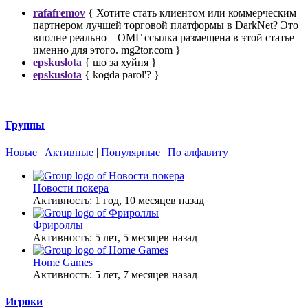
rafafremov
{ Хотите стать клиентом или коммерческим
партнером лучшей торговой платформы в DarkNet? Это
вполне реально – ОМГ ссылка размещена в этой статье
именно для этого. mg2tor.com }
epskuslota
{ шо за хуйня }
epskuslota
{ kogda parol'? }
Группы
Новые
|
Активные
|
Популярные
|
По алфавиту
Новости покера
Активность: 1 год, 10 месяцев назад
Фрироллы
Активность: 5 лет, 5 месяцев назад
Home Games
Активность: 5 лет, 7 месяцев назад
Игроки