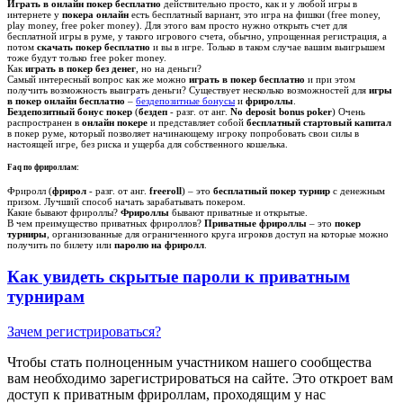
Играть в онлайн покер бесплатно
действительно просто, как и у любой игры в
интернете у
покера онлайн
есть бесплатный вариант, это игра на фишки (free money,
play money, free poker money). Для этого вам просто нужно открыть счет для
бесплатной игры в руме, у такого игрового счета, обычно, упрощенная регистрация, а
потом
скачать покер бесплатно
и вы в игре. Только в таком случае вашим выигрышем
тоже будут только free poker money.
Как
играть в покер без денег
, но на деньги?
Самый интересный вопрос как же можно
играть в покер бесплатно
и при этом
получить возможность выиграть деньги? Существует несколько возможностей для
игры
в покер онлайн бесплатно
–
бездепозитные бонусы
и
фрироллы
.
Бездепозитный бонус покер
(
бездеп
- разг. от анг.
No deposit bonus poker
) Очень
распространен в
онлайн покере
и представляет собой
бесплатный стартовый капитал
в покер руме, который позволяет начинающему игроку попробовать свои силы в
настоящей игре, без риска и ущерба для собственного кошелька.
Faq по фрироллам:
Фриролл (
фрирол
- разг. от анг.
freeroll
) – это
бесплатный покер турнир
с денежным
призом. Лучший способ начать зарабатывать покером.
Какие бывают фрироллы?
Фрироллы
бывают приватные и открытые.
В чем преимущество приватных фрироллов?
Приватные фрироллы
– это
покер
турниры
, организованные для ограниченного круга игроков доступ на которые можно
получить по билету или
паролю на фриролл
.
Как увидеть скрытые пароли к приватным
турнирам
Зачем регистрироваться?
Чтобы стать полноценным участником нашего сообщества
вам необходимо зарегистрироваться на сайте. Это откроет вам
доступ к приватным фрироллам, проходящим у нас