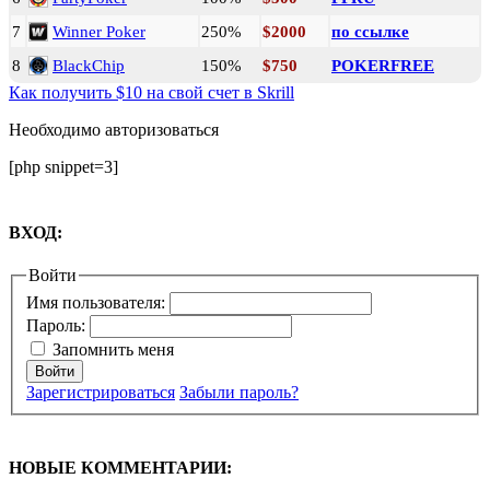
7
Winner Poker
250%
$2000
по ссылке
8
BlackChip
150%
$750
POKERFREE
Как получить $10 на свой счет в Skrill
Необходимо авторизоваться
[php snippet=3]
ВХОД:
Войти
Имя пользователя:
Пароль:
Запомнить меня
Войти
Зарегистрироваться
Забыли пароль?
НОВЫЕ КОММЕНТАРИИ: