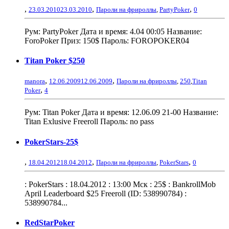
,
,
,
23.03.2010
23.03.2010
Пароли на фрироллы
,
PartyPoker
0
Рум: PartyPoker Дата и время: 4.04 00:05 Название:
ForoPoker Приз: 150$ Пароль: FOROPOKER04
Titan Poker $250
,
,
manora
12.06.2009
12.06.2009
Пароли на фрироллы
,
250
,
Titan
,
Poker
4
Рум: Titan Poker Дата и время: 12.06.09 21-00 Название:
Titan Exlusive Freeroll Пароль: no pass
PokerStars-25$
,
,
,
18.04.2012
18.04.2012
Пароли на фрироллы
,
PokerStars
0
: PokerStars : 18.04.2012 : 13:00 Мск : 25$ : BankrollMob
April Leaderboard $25 Freeroll (ID: 538990784) :
538990784...
RedStarPoker