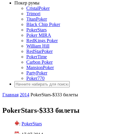
Покер румы
CristalPoker
Trimori
TitanPoker
Black Chip Poker
PokerStars
Poker MIRA
RedKings Poker
William Hill
RedStarPoker
PokerTime
Carbon Poker
MansionPoker
PartyPoker
Poker770
Главная
2014
PokerStars-$333 билеты
PokerStars-$333 билеты
:
PokerStars